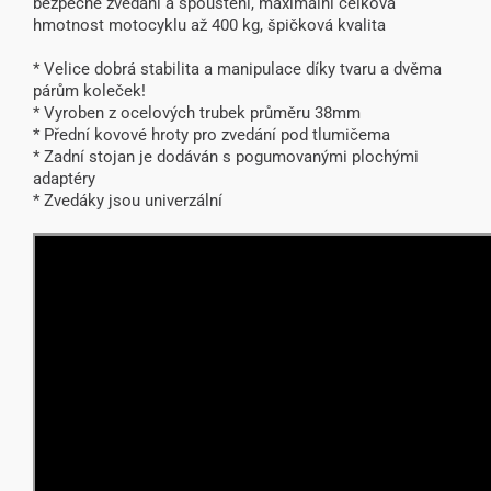
bezpečné zvedání a spouštění, maximální celková
hmotnost motocyklu až 400 kg, špičková kvalita
* Velice dobrá stabilita a manipulace díky tvaru a dvěma
párům koleček!
* Vyroben z ocelových trubek průměru 38mm
* Přední kovové hroty pro zvedání pod tlumičema
* Zadní stojan je dodáván s pogumovanými plochými
adaptéry
* Zvedáky jsou univerzální