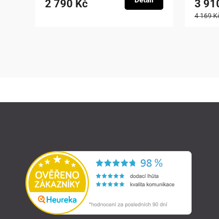
Detail
2 790 Kč
3 91
4 169 K