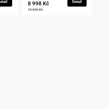
etail
Detail
8 998 Kč
10 690 Kč