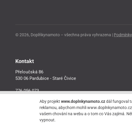
© 2026, Doplňkynamoto – všechna práva vyhrazena |
Podmínky 
Kontakt
Přeloučská 86
530 06 Pardubice - Staré Čivice
776 056 073
motorider.rf@seznam.cz
Aby projekt
www.doplnkynamoto.cz
dál fungoval t
reklamou, abychom mohli www.doplnkynamoto.cz dále 
vašem chování na webu a o tom co Vás zajímá. Něk
vypnout.