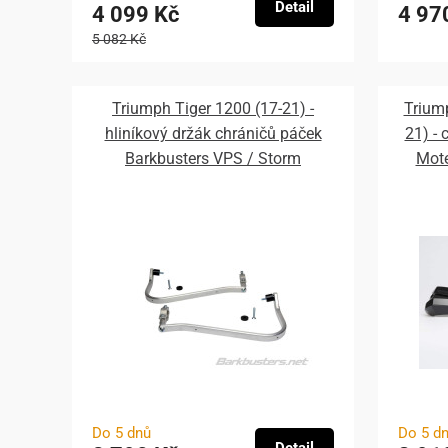
Detail
4 099 Kč
4 97
5 082 Kč
Triumph Tiger 1200 (17-21) -
Triump
hliníkový držák chráničů páček
21) -
Barkbusters VPS / Storm
Mot
Do 5 dnů
Do 5 d