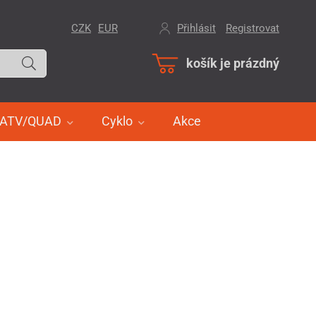
CZK
EUR
Přihlásit
/
Registrovat
košík je prázdný
ATV/QUAD
Cyklo
Akce