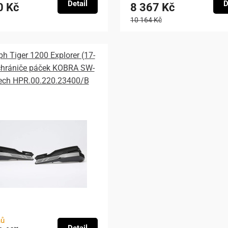
Detail
D
0 Kč
8 367 Kč
10 164 Kč
h Tiger 1200 Explorer (17-
 chrániče páček KOBRA SW-
ech HPR.00.220.23400/B
nů