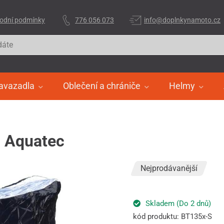
odní podmínky
776 056 073
info@doplnkynamoto.cz
avazadla
Oblečení a chrániče
Helmy
c Aquatec
Nejprodávanější
Skladem (Do 2 dnů)
kód produktu: BT135x-S