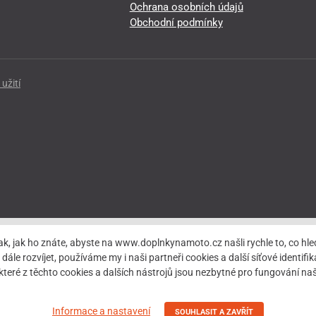
Ochrana osobních údajů
Obchodní podmínky
užití
ak, jak ho znáte, abyste na www.doplnkynamoto.cz našli rychle to, co 
rozvíjet, používáme my i naši partneři cookies a další síťové identifiká
teré z těchto cookies a dalších nástrojů jsou nezbytné pro fungování 
Informace a nastavení
SOUHLASIT A ZAVŘÍT