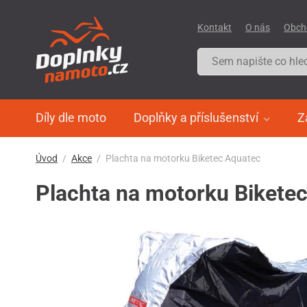
Kontakt
O nás
Obch
Díly dle moto
Doplňky a příslušenství
Z
Úvod
Akce
Plachta na motorku Biketec Aquatec
Plachta na motorku Bikete