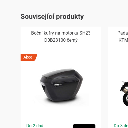
Související produkty
Boční kufry na motorku SH23
Pada
D0B23100 černý
KTM 
Akce
Do 2 dnů
Do 3 d