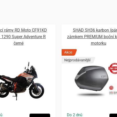
cí rámy RD Moto CF91KD
SHAD SH36 karbon (pár
1290 Super Adventure R
zámkem PREMIUM boční ku
černé
motorku
Akce
Nejprodávanější
nů
Do 2 dnů