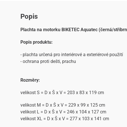
Popis
Plachta na motorku BIKETEC Aquatec (černá/stříbrn
Popis produktu:
- plachta určená pro interiérové a exteriérové použití
- ochrana proti dešti, prachu
Rozměry:
velikost S = D x Š x V = 203 x 83 x 119 cm
velikost M = D x Š x V = 229 x 99 x 125 cm
velikost L = D x Š x V = 246 x 104 x 127 cm
velikost XL = D x Š x V = 277 x 103 x 141 cm