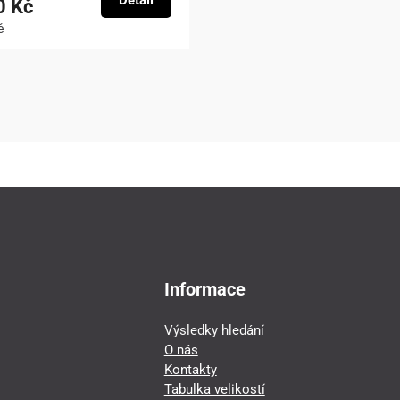
Detail
0 Kč
č
Informace
Výsledky hledání
O nás
Kontakty
Tabulka velikostí