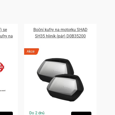
) se
Boční kufry na motorku SHAD
fry na
SH35 hliník (pár) D0B35200
Akce
Do 2 dnů