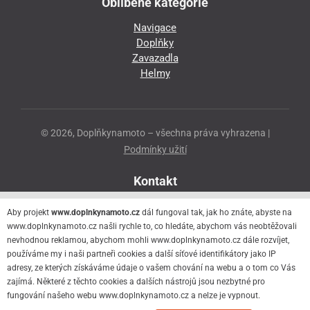
Oblíbené kategorie
Navigace
Doplňky
Zavazadla
Helmy
© 2026, Doplňkynamoto – všechna práva vyhrazena |
Podmínky užití
Kontakt
Přeloučská 86
Aby projekt
www.doplnkynamoto.cz
dál fungoval tak, jak ho znáte, abyste na
530 06 Pardubice - Staré Čivice
www.doplnkynamoto.cz našli rychle to, co hledáte, abychom vás neobtěžovali
nevhodnou reklamou, abychom mohli www.doplnkynamoto.cz dále rozvíjet,
776 056 073
používáme my i naši partneři cookies a další síťové identifikátory jako IP
motorider.rf@seznam.cz
adresy, ze kterých získáváme údaje o vašem chování na webu a o tom co Vás
zajímá. Některé z těchto cookies a dalších nástrojů jsou nezbytné pro
fungování našeho webu www.doplnkynamoto.cz a nelze je vypnout.