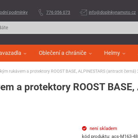
odní podmínky
776 056 073
info@doplnkynamoto.cz
avazadla
Oblečení a chrániče
Helmy
átkým rukávem a protektory ROOST BASE, ALPINESTARS (antracit černá)
vem a protektory ROOST BASE,
není skladem
kód produktu: acs-M163-4