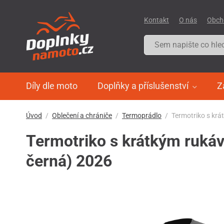
Kontakt
O nás
Obch
Díly dle moto
Doplňky a příslušenství
Z
Úvod
Oblečení a chrániče
Termoprádlo
Termotriko s kr
Termotriko s krátkým ruká
černá) 2026