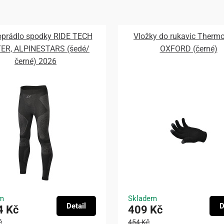
prádlo spodky RIDE TECH
Vložky do rukavic Thermo
ER, ALPINESTARS (šedé/
OXFORD (černé)
černé) 2026
m
Skladem
Detail
D
4 Kč
409 Kč
č
454 Kč