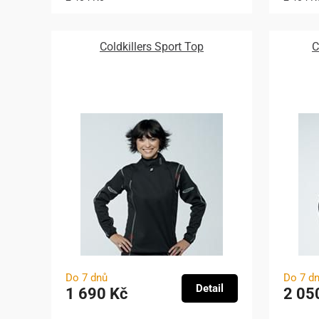
Coldkillers Sport Top
C
Do 7 dnů
Do 7 d
Detail
1 690 Kč
2 05