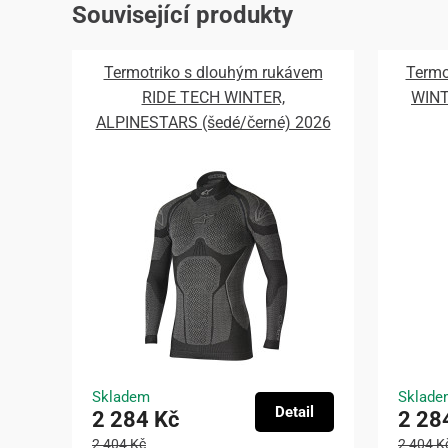
Související produkty
Termotriko s dlouhým rukávem
Termo
RIDE TECH WINTER,
WINT
ALPINESTARS (šedé/černé) 2026
Skladem
Sklade
Detail
2 284 Kč
2 28
2 404 Kč
2 404 K