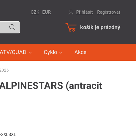
CZK
EUR
Přihlásit
/
Registrovat
košík je prázdný
ATV/QUAD
Cyklo
Akce
 2026
 ALPINESTARS (antracit
8-2XL3XL