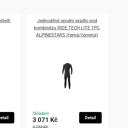
lite®,
Jednodílné spodní prádlo pod
kombinézu RIDE TECH LITE 1PC,
ALPINESTARS (černá/červená)
2026
Skladem
etail
Detail
3 071 Kč
3 233 Kč