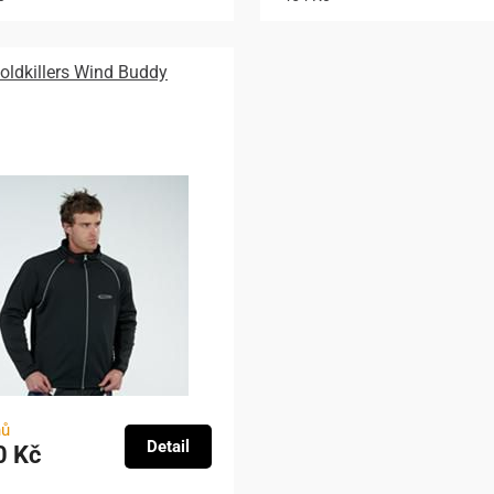
oldkillers Wind Buddy
nů
Detail
0 Kč