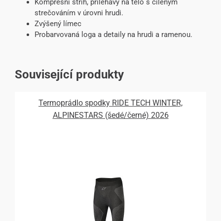
Kompresní střih, přiléhavý na tělo s cíleným
strečováním v úrovni hrudi.
Zvýšený límec
Probarvovaná loga a detaily na hrudi a ramenou.
Související produkty
Termoprádlo spodky RIDE TECH WINTER,
ALPINESTARS (šedé/černé) 2026