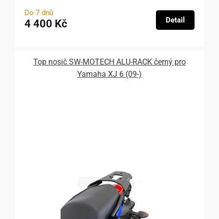
Do 7 dnů
Detail
4 400 Kč
Top nosič SW-MOTECH ALU-RACK černý pro
Yamaha XJ 6 (09-)