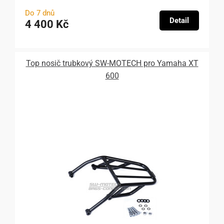
Do 7 dnů
Detail
4 400 Kč
Top nosič trubkový SW-MOTECH pro Yamaha XT
600