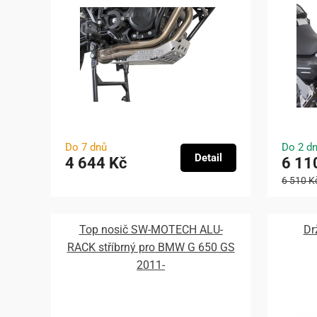
Do 7 dnů
Do 2 d
Detail
4 644 Kč
6 11
6 510 K
Top nosič SW-MOTECH ALU-
Dr
RACK stříbrný pro BMW G 650 GS
2011-