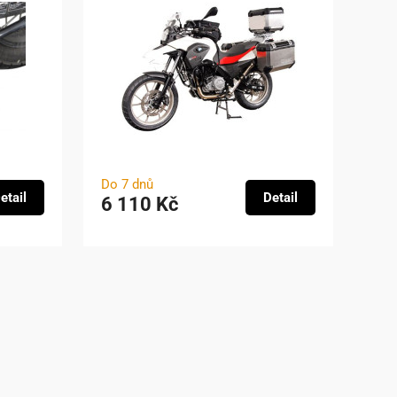
Do 7 dnů
etail
Detail
6 110 Kč