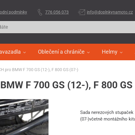
odní podmínky
776 056 073
info@doplnkynamoto.cz
avazadla
Oblečení a chrániče
Helmy
 pro BMW F 700 GS (12-), F 800 GS (07-)
MW F 700 GS (12-), F 800 GS 
Sada nerezových stupaček
(07-)včetně montážního ki