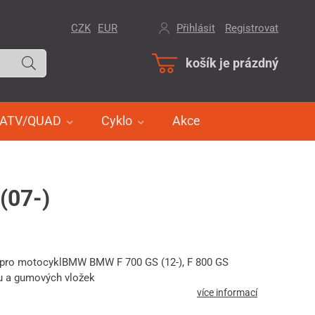
CZK
EUR
Přihlásit
/
Registrovat
košík je prázdný
ATV/QUAD
Cyklo
Akce
(07-)
 pro motocyklBMW BMW F 700 GS (12-), F 800 GS
tu a gumových vložek
více informací