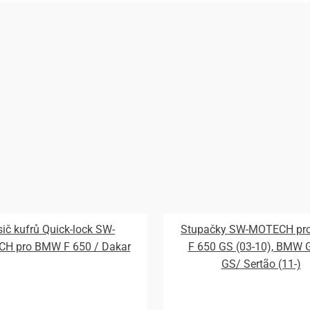
ič kufrů Quick-lock SW-
Stupačky SW-MOTECH p
H pro BMW F 650 / Dakar
F 650 GS (03-10), BMW 
GS/ Sertão (11-)