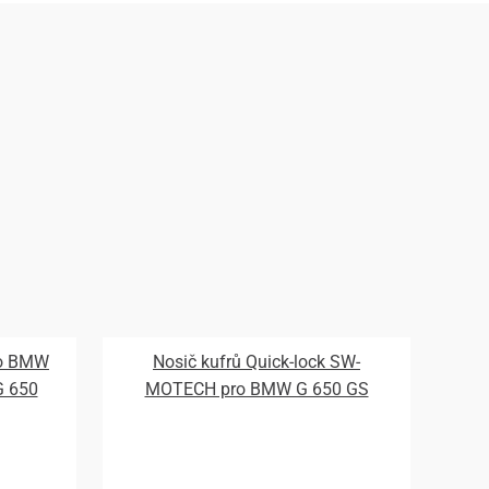
ro BMW
Nosič kufrů Quick-lock SW-
G 650
MOTECH pro BMW G 650 GS