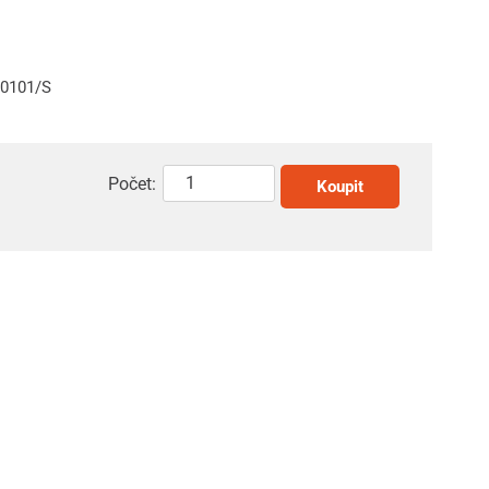
10101/S
Počet:
Koupit