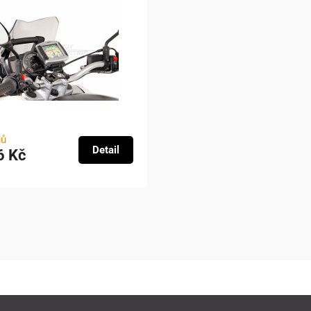
nů
Detail
6 Kč