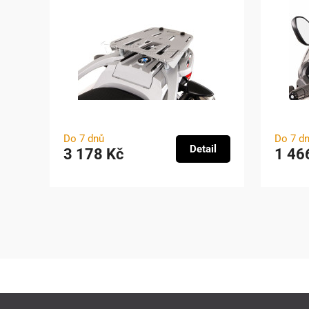
Do 7 dnů
Do 7 d
Detail
3 178 Kč
1 46