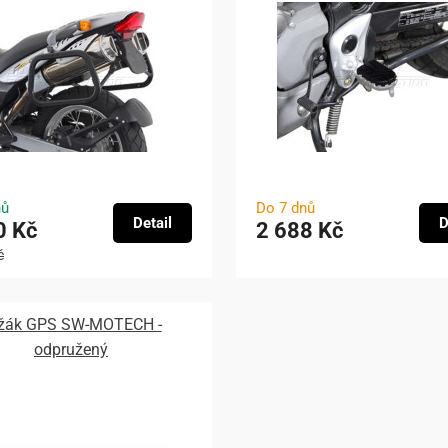
nů
Do 7 dnů
Detail
D
0 Kč
2 688 Kč
č
žák GPS SW-MOTECH -
odpružený