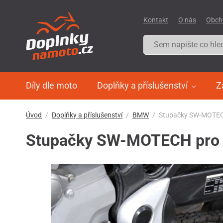
Kontakt
O nás
Obch
Díly dle moto
Doplňky a příslušenství
Z
Úvod
Doplňky a příslušenství
BMW
Stupačky SW-MOTECH
Stupačky SW-MOTECH pro B