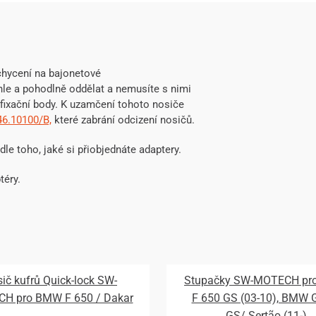
hycení na bajonetové
hle a pohodlně oddělat a nemusíte s nimi
fixační body. K uzamčení tohoto nosiče
46.10100/B,
které zabrání odcizení nosičů.
odle toho, jaké si přiobjednáte adaptery.
téry.
ič kufrů Quick-lock SW-
Stupačky SW-MOTECH p
H pro BMW F 650 / Dakar
F 650 GS (03-10), BMW 
GS/ Sertão (11-)