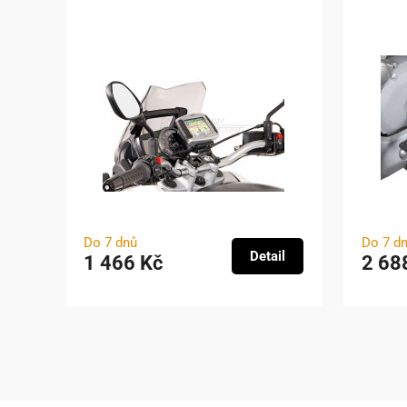
Do 7 dnů
Do 7 d
Detail
1 466 Kč
2 68