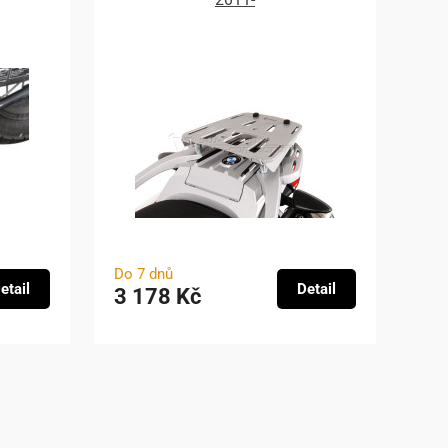
Do 7 dnů
etail
Detail
3 178 Kč