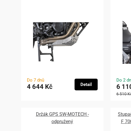
Do 7 dnů
Do 2 d
Detail
4 644 Kč
6 11
6 510 K
Držák GPS SW-MOTECH -
Stupa
odpružený
F 70