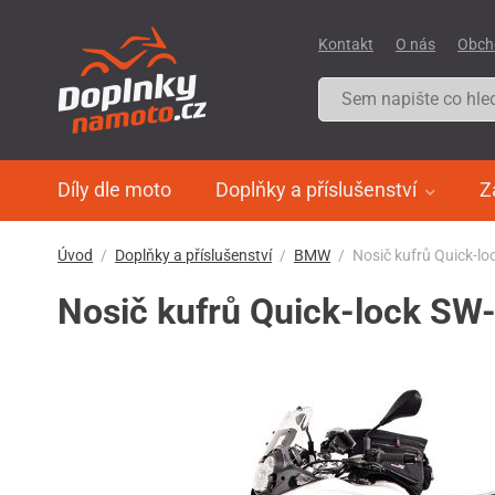
Kontakt
O nás
Obch
Díly dle moto
Doplňky a příslušenství
Z
Úvod
Doplňky a příslušenství
BMW
Nosič kufrů Quick-
Nosič kufrů Quick-lock 