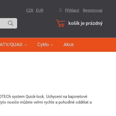
CZK
EUR
Přihlásit
/
Registrovat
košík je prázdný
ATV/QUAD
Cyklo
Akce
OTECh system Quick-lock. Uchycení na bajonetové
tyto nosiče můžete velmi rychle a pohodlně oddělat a