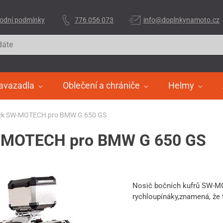
odní podmínky
776 056 073
info@doplnkynamoto.cz
avazadla
Oblečení a chrániče
Helmy
lock SW-MOTECH pro BMW G 650 GS
SW-MOTECH pro BMW G 650 GS
Nosič bočních kufrů SW-M
rychloupínáky,znamená, že 