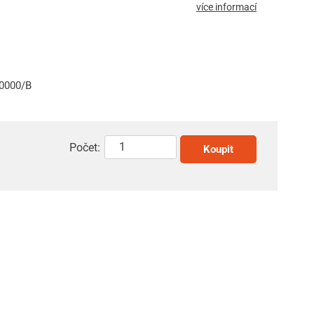
více informací
20000/B
Počet:
Koupit