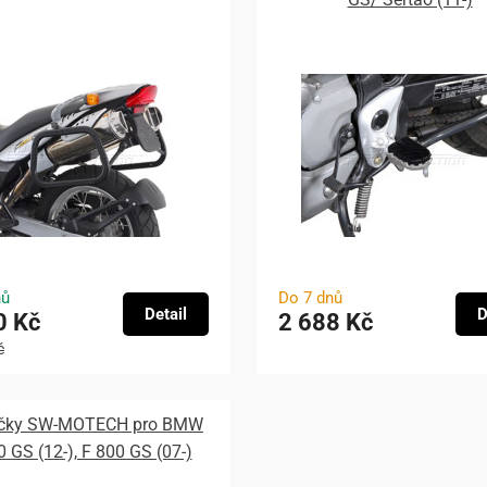
nů
Do 7 dnů
Detail
D
0 Kč
2 688 Kč
č
čky SW-MOTECH pro BMW
0 GS (12-), F 800 GS (07-)