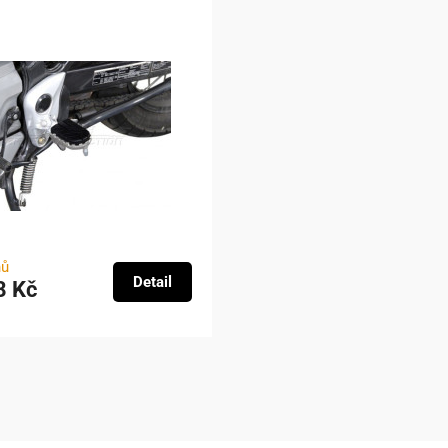
nů
Detail
8 Kč