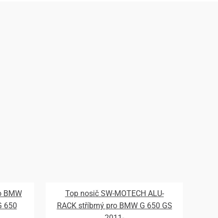
ro BMW
Top nosič SW-MOTECH ALU-
G 650
RACK stříbrný pro BMW G 650 GS
2011-