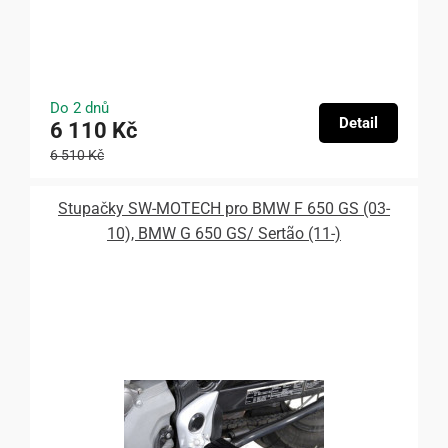
Do 2 dnů
Detail
6 110 Kč
6 510 Kč
Stupačky SW-MOTECH pro BMW F 650 GS (03-
10), BMW G 650 GS/ Sertão (11-)