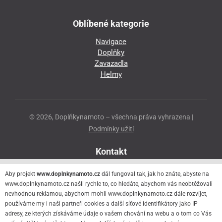
Oblíbené kategorie
Navigace
Doplňky
Zavazadla
Helmy
© 2026, Doplňkynamoto – všechna práva vyhrazena |
Podmínky užití
Kontakt
Přeloučská 86
Aby projekt
www.doplnkynamoto.cz
dál fungoval tak, jak ho znáte, abyste na
530 06 Pardubice - Staré Čivice
www.doplnkynamoto.cz našli rychle to, co hledáte, abychom vás neobtěžovali
nevhodnou reklamou, abychom mohli www.doplnkynamoto.cz dále rozvíjet,
776 056 073
používáme my i naši partneři cookies a další síťové identifikátory jako IP
motorider.rf@seznam.cz
adresy, ze kterých získáváme údaje o vašem chování na webu a o tom co Vás