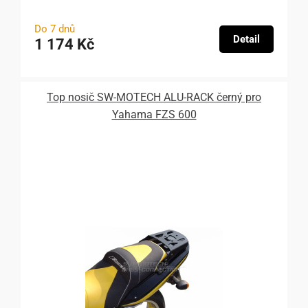
Do 7 dnů
Detail
1 174 Kč
Top nosič SW-MOTECH ALU-RACK černý pro
Yahama FZS 600