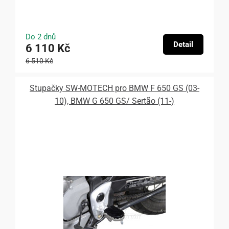
Do 2 dnů
Detail
6 110 Kč
6 510 Kč
Stupačky SW-MOTECH pro BMW F 650 GS (03-
10), BMW G 650 GS/ Sertão (11-)