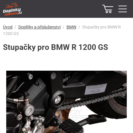
Úvod
Doplňky a příslušenství
BMW
Stupačky pro BMW R
1200 GS
Stupačky pro BMW R 1200 GS