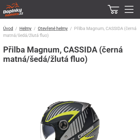
Úvod
Helmy
Otevřené helmy
Přilba Magnum, CASSIDA (černá
matná/šedá/žlutá fluo)
Přilba Magnum, CASSIDA (černá
matná/šedá/žlutá fluo)