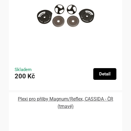
Skladem
Detail
200 Kč
Plexi pro přilby Magnum/Reflex, CASSIDA - ČR
(tmavé)