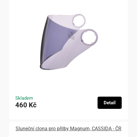
Skladem
Detail
460 Kč
Sluneční clona pro přilby Magnum, CASSIDA - ČR