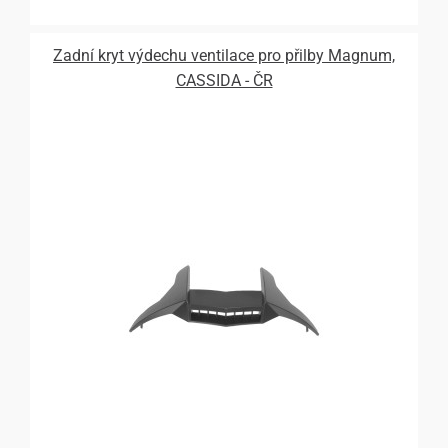
Zadní kryt výdechu ventilace pro přilby Magnum,
CASSIDA - ČR