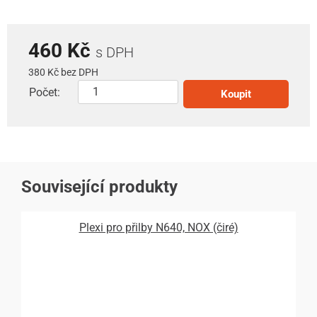
460 Kč
s DPH
380 Kč bez DPH
Počet:
Koupit
Související produkty
Plexi pro přilby N640, NOX (čiré)