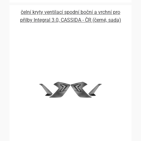
čelní kryty ventilací spodní boční a vrchní pro
přilby Integral 3.0, CASSIDA - ČR (černé, sada)