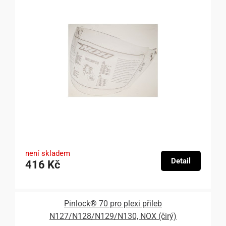
není skladem
Detail
416 Kč
Pinlock® 70 pro plexi přileb
N127/N128/N129/N130, NOX (čirý)