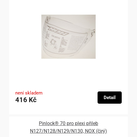
není skladem
Detail
416 Kč
Pinlock® 70 pro plexi přileb
N127/N128/N129/N130, NOX (čirý)