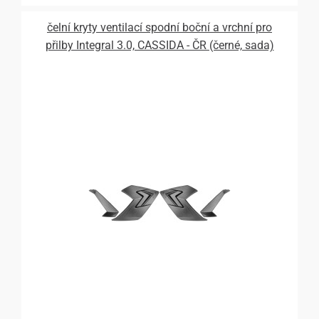
čelní kryty ventilací spodní boční a vrchní pro
přilby Integral 3.0, CASSIDA - ČR (černé, sada)