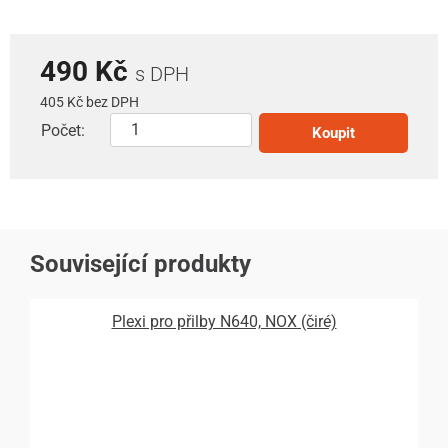
490 Kč
s DPH
405 Kč bez DPH
Počet:
Koupit
Související produkty
Plexi pro přilby N640, NOX (čiré)