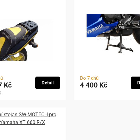
nů
Do 7 dnů
Detail
D
7 Kč
4 400 Kč
č
ní stojan SW-MOTECH pro
Yamaha XT 660 R/X