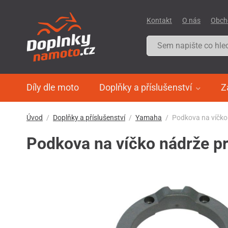
Kontakt
O nás
Obch
Díly dle moto
Doplňky a příslušenství
Z
Úvod
Doplňky a příslušenství
Yamaha
Podkova na víčko
Podkova na víčko nádrže p