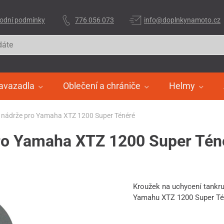
odní podmínky
776 056 073
info@doplnkynamoto.cz
avazadla
Oblečení a chrániče
Helmy
 nádrže pro Yamaha XTZ 1200 Super Ténéré
ro Yamaha XTZ 1200 Super Tén
Kroužek na uchycení tankr
Yamahu XTZ 1200 Super Té