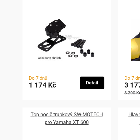
Do 7 dnů
Do 7 d
Detail
1 174 Kč
3 17
3 290 K
Top nosič trubkový SW-MOTECH
Hlav
pro Yamaha XT 600