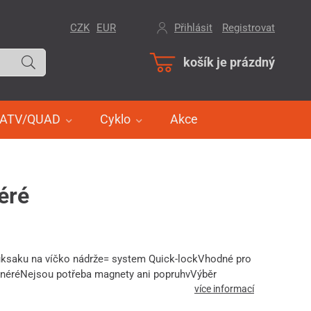
CZK
EUR
Přihlásit
/
Registrovat
košík je prázdný
ATV/QUAD
Cyklo
Akce
éré
uksaku na víčko nádrže= system Quick-lockVhodné pro
néréNejsou potřeba magnety ani popruhvVýběr
více informací