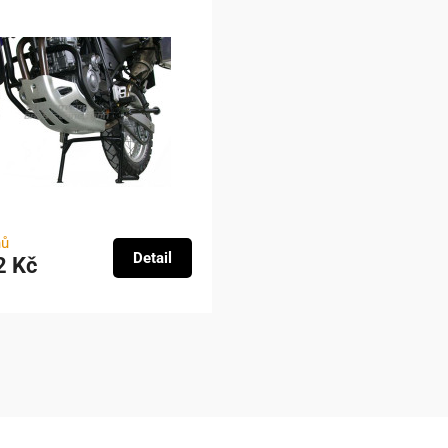
nů
Detail
2 Kč