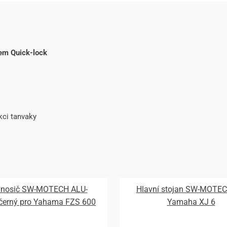
em Quick-lock
kci tanvaky
 nosič SW-MOTECH ALU-
Hlavní stojan SW-MOTEC
černý pro Yahama FZS 600
Yamaha XJ 6