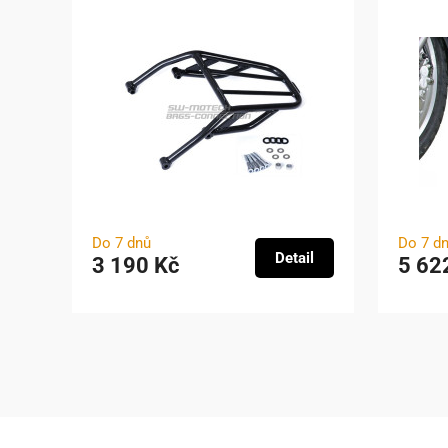
Do 7 dnů
Do 7 d
Detail
3 190 Kč
5 62