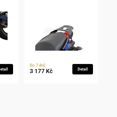
Do 7 dnů
etail
Detail
3 177 Kč