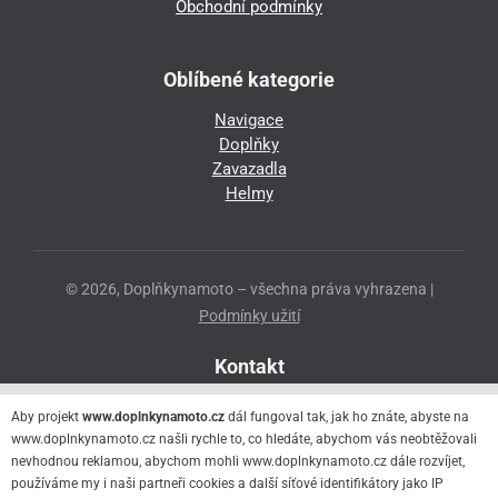
Obchodní podmínky
Oblíbené kategorie
Navigace
Doplňky
Zavazadla
Helmy
© 2026, Doplňkynamoto – všechna práva vyhrazena |
Podmínky užití
Kontakt
Přeloučská 86
Aby projekt
www.doplnkynamoto.cz
dál fungoval tak, jak ho znáte, abyste na
530 06 Pardubice - Staré Čivice
www.doplnkynamoto.cz našli rychle to, co hledáte, abychom vás neobtěžovali
nevhodnou reklamou, abychom mohli www.doplnkynamoto.cz dále rozvíjet,
776 056 073
používáme my i naši partneři cookies a další síťové identifikátory jako IP