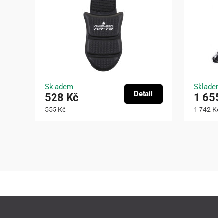
Skladem
Sklade
Detail
528 Kč
1 65
555 Kč
1 742 K