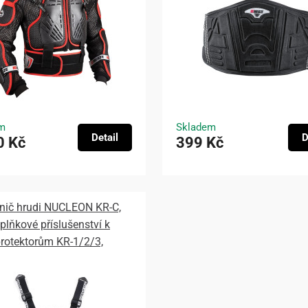
m
Skladem
Detail
D
0 Kč
399 Kč
nič hrudi NUCLEON KR-C,
plňkové příslušenství k
rotektorům KR-1/2/3,
INESTARS (černý) 2026