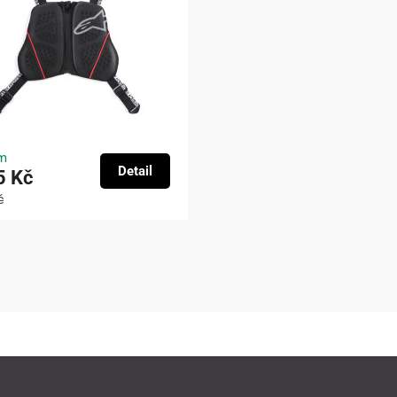
m
Detail
5 Kč
č