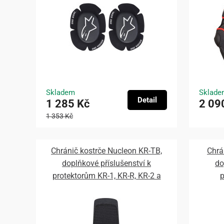
Skladem
Sklade
Detail
1 285 Kč
2 09
1 353 Kč
Chránič kostrče Nucleon KR-TB,
Chrá
doplňkové příslušenství k
do
protektorům KR-1, KR-R, KR-2 a
p
KR-3, ALPINESTARS 2026
ALP