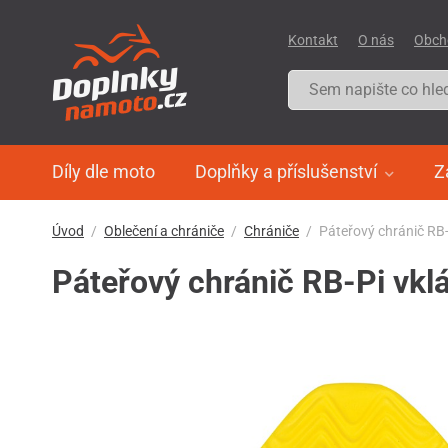
Kontakt
O nás
Obch
Díly dle moto
Doplňky a příslušenství
Z
Úvod
Oblečení a chrániče
Chrániče
Páteřový chránič RB
Páteřový chránič RB-Pi vk