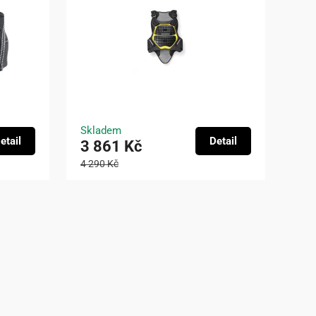
Skladem
etail
Detail
3 861 Kč
4 290 Kč