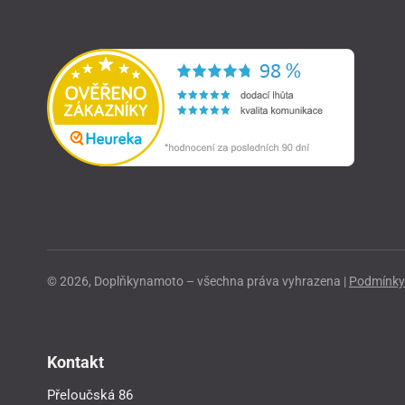
© 2026, Doplňkynamoto – všechna práva vyhrazena |
Podmínky 
Kontakt
Přeloučská 86