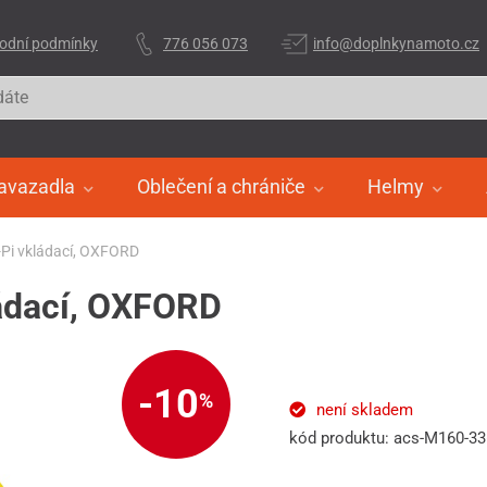
odní podmínky
776 056 073
info@doplnkynamoto.cz
avazadla
Oblečení a chrániče
Helmy
-Pi vkládací, OXFORD
ládací, OXFORD
-10
%
není skladem
kód produktu: acs-M160-3