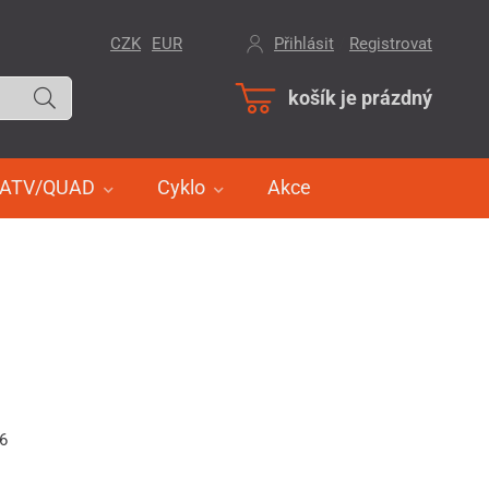
CZK
EUR
Přihlásit
/
Registrovat
košík je prázdný
ATV/QUAD
Cyklo
Akce
36