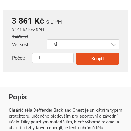
3 861 Kč
s DPH
3 191 Kč bez DPH
4 290 Kč
Velikost
Počet:
Koupit
Popis
Chránič těla Deffender Back and Chest je unikátním typem
protektoru, určeného především pro sportovní a závodní
účely. Díky použitým materiálům, které výborně rozvádí a
absorbují zbytkovou energii, je tento chránič těla