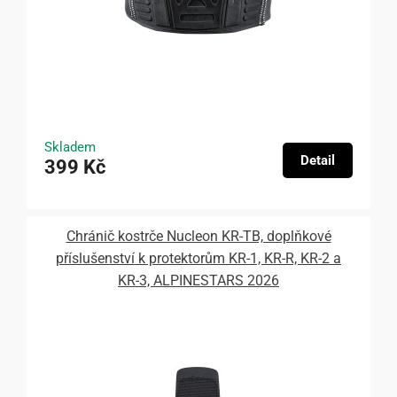
Skladem
Detail
399 Kč
Chránič kostrče Nucleon KR-TB, doplňkové
příslušenství k protektorům KR-1, KR-R, KR-2 a
KR-3, ALPINESTARS 2026