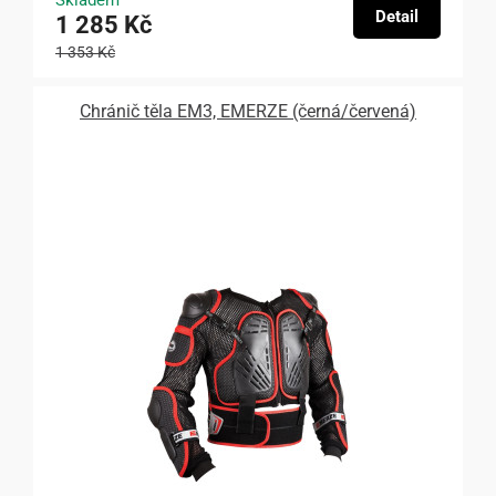
Skladem
Detail
1 285 Kč
1 353 Kč
Chránič těla EM3, EMERZE (černá/červená)