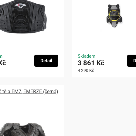
m
Skladem
Detail
D
Kč
3 861 Kč
4 290 Kč
č těla EM7, EMERZE (černá)