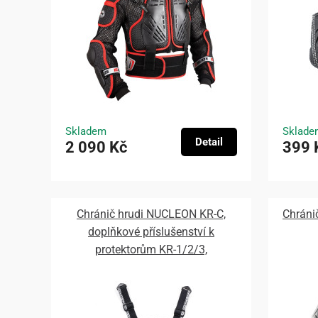
Skladem
Sklade
Detail
2 090 Kč
399 
Chránič hrudi NUCLEON KR-C,
Chráni
doplňkové příslušenství k
protektorům KR-1/2/3,
ALPINESTARS (černý) 2026