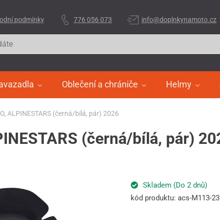
odní podmínky
776 056 073
info@doplnkynamoto.cz
avazadla
Oblečení a chrániče
Helmy
O, ALPINESTARS (černá/bílá, pár) 2026
INESTARS (černá/bílá, pár) 20
Skladem (Do 2 dnů)
kód produktu: acs-M113-23