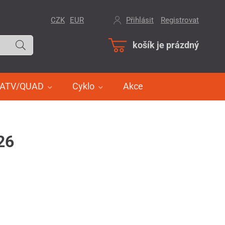
CZK
EUR
Přihlásit
/
Registrovat
košík je prázdný
ATV/QUAD
Cyklo
Akce
26