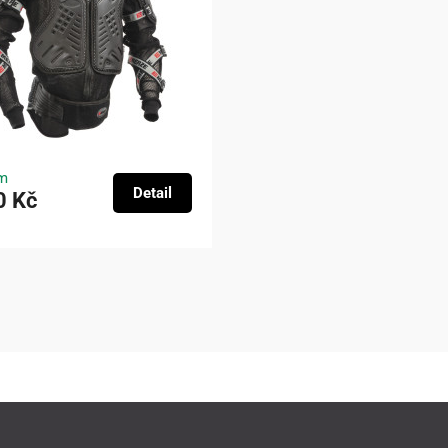
m
Detail
0 Kč