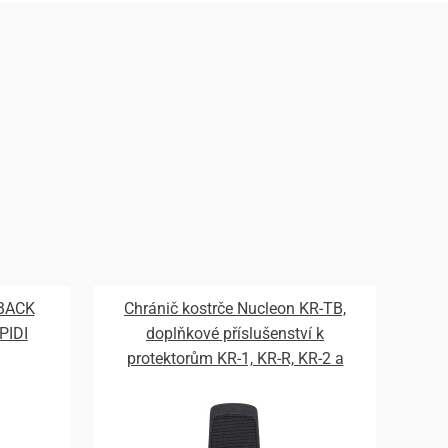
 BACK
Chránič kostrče Nucleon KR-TB,
PIDI
doplňkové příslušenství k
protektorům KR-1, KR-R, KR-2 a
KR-3, ALPINESTARS 2026