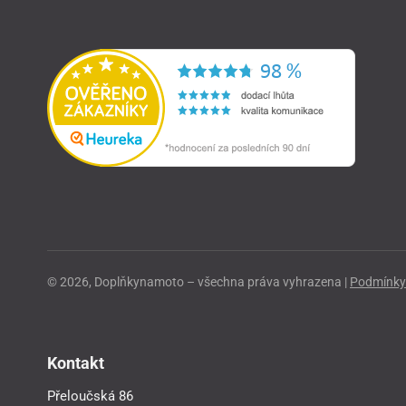
© 2026, Doplňkynamoto – všechna práva vyhrazena |
Podmínky 
Kontakt
Přeloučská 86