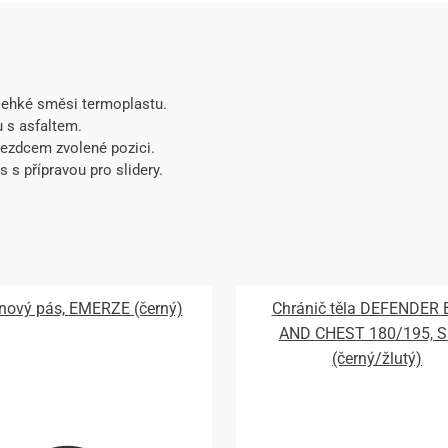
 lehké směsi termoplastu.
u s asfaltem.
 jezdcem zvolené pozici.
 s přípravou pro slidery.
nový pás, EMERZE (černý)
Chránič těla DEFENDER
AND CHEST 180/195, S
(černý/žlutý)