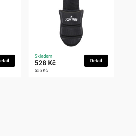
Skladem
etail
Detail
528 Kč
555 Kč