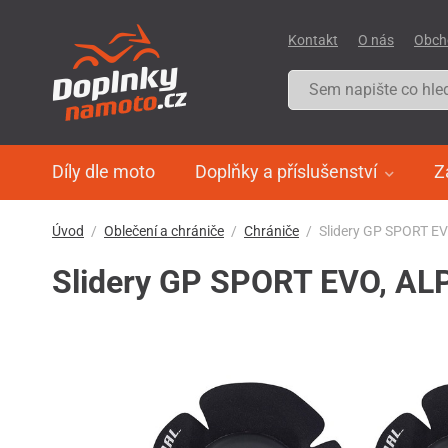
Kontakt
O nás
Obch
Díly dle moto
Doplňky a příslušenství
Z
Úvod
Oblečení a chrániče
Chrániče
Slidery GP SPORT EV
Slidery GP SPORT EVO, ALP