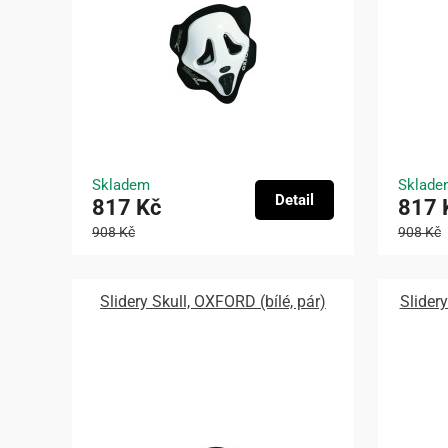
Skladem
Sklade
Detail
817 Kč
817 
908 Kč
908 Kč
Slidery Skull, OXFORD (bílé, pár)
Slider