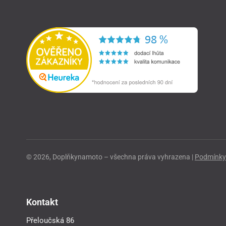
© 2026, Doplňkynamoto – všechna práva vyhrazena |
Podmínky 
Kontakt
Přeloučská 86