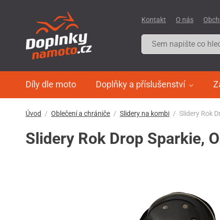
Kontakt
O nás
Obch
Díly dle moto
Doplňky a příslušenství
Z
Úvod
Oblečení a chrániče
Slidery na kombi
Slidery Rok D
Slidery Rok Drop Sparkie, O