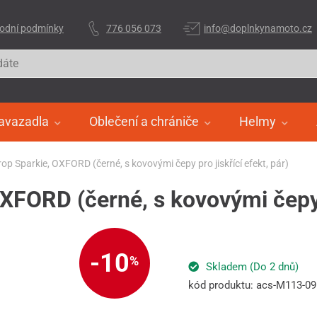
odní podmínky
776 056 073
info@doplnkynamoto.cz
avazadla
Oblečení a chrániče
Helmy
rop Sparkie, OXFORD (černé, s kovovými čepy pro jiskřící efekt, pár)
XFORD (černé, s kovovými čepy p
-10
%
Skladem (Do 2 dnů)
kód produktu: acs-M113-09