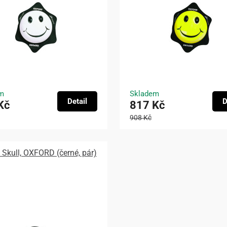
m
Skladem
Detail
D
Kč
817 Kč
908 Kč
y Skull, OXFORD (černé, pár)