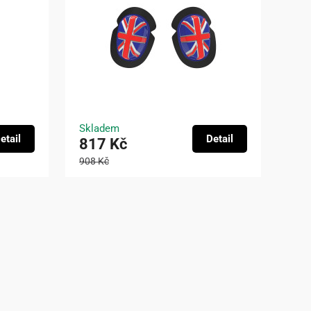
Skladem
etail
Detail
817 Kč
908 Kč