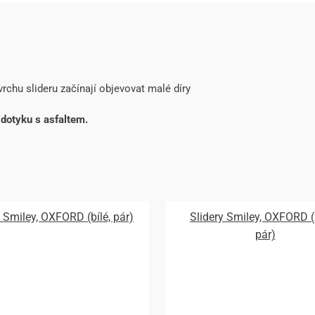
rchu slideru začínají objevovat malé díry
i dotyku s asfaltem.
y Smiley, OXFORD (bílé, pár)
Slidery Smiley, OXFORD (
pár)