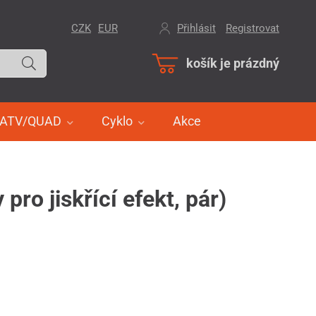
CZK
EUR
Přihlásit
/
Registrovat
košík je prázdný
ATV/QUAD
Cyklo
Akce
ro jiskřící efekt, pár)