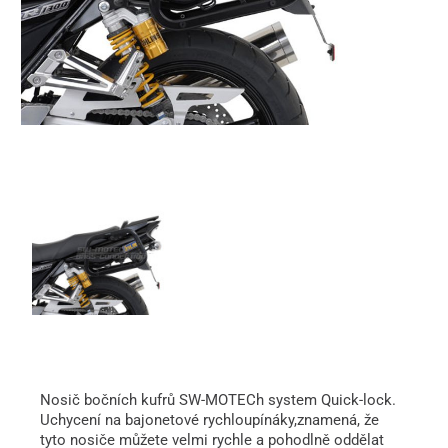
Nosič bočních kufrů SW-MOTECh system Quick-lock.
Uchycení na bajonetové rychloupínáky,znamená, že
tyto nosiče můžete velmi rychle a pohodlně oddělat