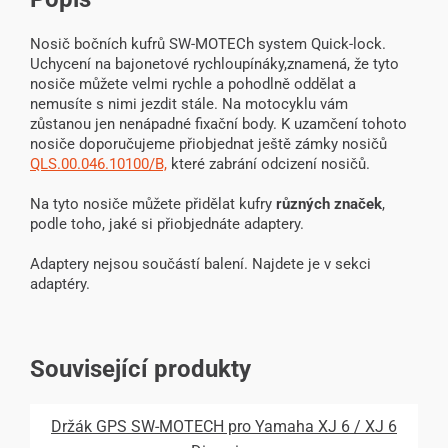
Nosič bočních kufrů SW-MOTECh system Quick-lock.
Uchycení na bajonetové rychloupínáky,znamená, že tyto
nosiče můžete velmi rychle a pohodlně oddělat a
nemusíte s nimi jezdit stále. Na motocyklu vám
zůstanou jen nenápadné fixační body. K uzamčení tohoto
nosiče doporučujeme přiobjednat ještě zámky nosičů
QLS.00.046.10100/B,
které zabrání odcizení nosičů.
Na tyto nosiče můžete přidělat kufry
různých značek
,
podle toho, jaké si přiobjednáte adaptery.
Adaptery nejsou součástí balení. Najdete je v sekci
adaptéry.
Související produkty
Držák GPS SW-MOTECH pro Yamaha XJ 6 / XJ 6