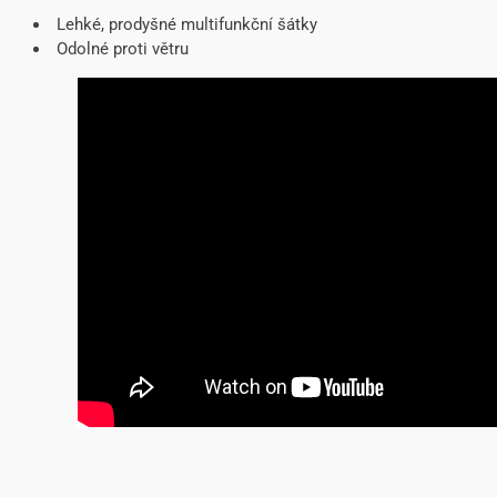
Lehké, prodyšné multifunkční šátky
Odolné proti větru