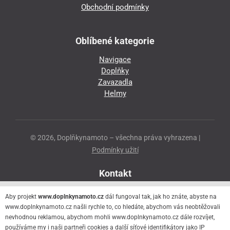
Obchodní podmínky
Oblíbené kategorie
Navigace
Doplňky
Zavazadla
Helmy
© 2026, Doplňkynamoto – všechna práva vyhrazena |
Podmínky užití
Kontakt
Přeloučská 86
Aby projekt
www.doplnkynamoto.cz
dál fungoval tak, jak ho znáte, abyste na
530 06 Pardubice - Staré Čivice
www.doplnkynamoto.cz našli rychle to, co hledáte, abychom vás neobtěžovali
nevhodnou reklamou, abychom mohli www.doplnkynamoto.cz dále rozvíjet,
776 056 073
používáme my i naši partneři cookies a další síťové identifikátory jako IP