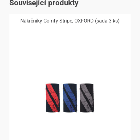
Související produkty
Nákrčníky Comfy Stripe, OXFORD (sada 3 ks)