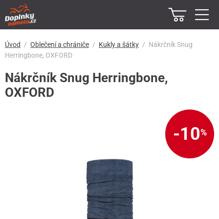
Úvod
Oblečení a chrániče
Kukly a šátky
Nákrčník Snug
Herringbone, OXFORD
Nákrčník Snug Herringbone,
OXFORD
-10
%