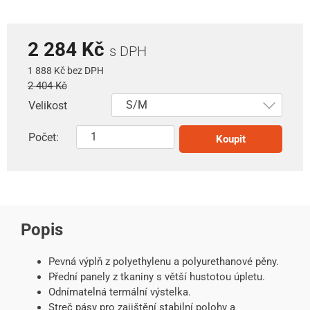
2 284 Kč
s DPH
1 888 Kč bez DPH
2 404 Kč
Velikost
Počet:
Koupit
Popis
Pevná výplň z polyethylenu a polyurethanové pěny.
Přední panely z tkaniny s větší hustotou úpletu.
Odnímatelná termální výstelka.
Streč pásy pro zajištění stabilní polohy a