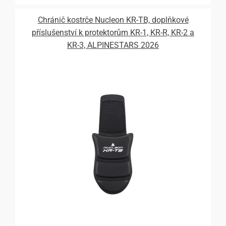
Chránič kostrče Nucleon KR-TB, doplňkové
příslušenství k protektorům KR-1, KR-R, KR-2 a
KR-3, ALPINESTARS 2026