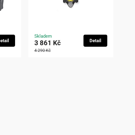
Skladem
etail
Detail
3 861 Kč
4 290 Kč