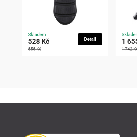
Skladem
Sklade
Detail
528 Kč
1 65
555 Kč
1 742 K