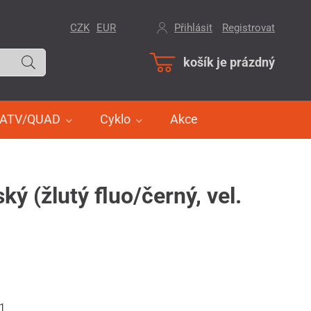
CZK
EUR
Přihlásit
/
Registrovat
košík je prázdný
ATV/QUAD
Cyklo
Akce
(žlutý fluo/černý, vel.
31