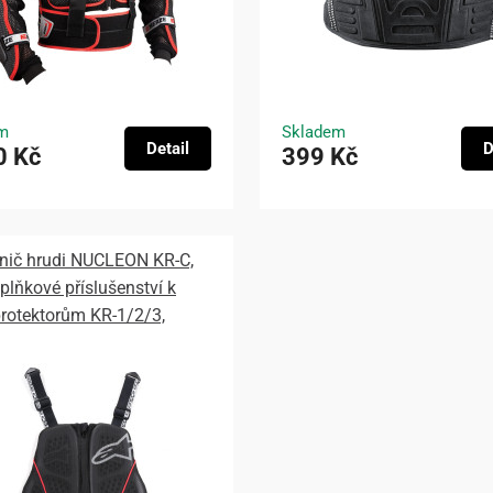
m
Skladem
Detail
D
0 Kč
399 Kč
nič hrudi NUCLEON KR-C,
plňkové příslušenství k
rotektorům KR-1/2/3,
INESTARS (černý) 2026