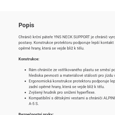
Popis
Chránič krční páteře YNS NECK SUPPORT je chránič vyro
postavy. Konstrukce protektoru podporuje lepší kontakt
opěrné hrany, která se vejde blíž k tělu.
Konstrukce:
Rám chrániče ze vstřikovaného plastu se směsí po
hlediska pevnosti a materiálové stálosti pro jízdu
Ergonomická konstrukce protektoru podporuje lep
zadní opěrné hrany, která se vejde blíž k tělu.
Zvýšený hrudník pro snížení hyperflexe.
Kompatibilní s dětskými vestami a chrániči AL
A-5 S.
Bezpečnostní prvky: