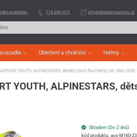
odní podmínky
776 056 073
info@doplnkynamoto.cz
avazadla
Oblečení a chrániče
Helmy
SUPPORT YOUTH, ALPINESTARS, dětský (žlutý fluo/černý, vel. UNI) 2026
T YOUTH, ALPINESTARS, dětský 
Skladem (Do 2 dnů)
kód produktu: acs-M160-2