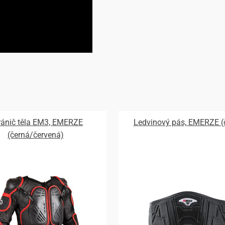
ránič těla EM3, EMERZE
Ledvinový pás, EMERZE (
(černá/červená)