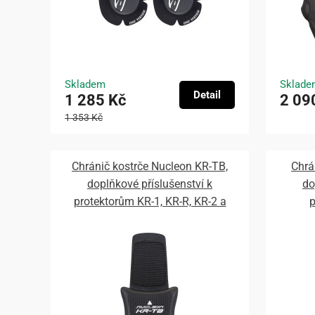
Skladem
Sklade
Detail
1 285 Kč
2 09
1 353 Kč
Chránič kostrče Nucleon KR-TB,
Chrá
doplňkové příslušenství k
do
protektorům KR-1, KR-R, KR-2 a
p
KR-3, ALPINESTARS 2026
ALP