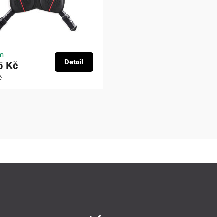
m
Detail
5 Kč
č