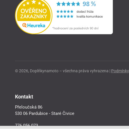
© 2026, Doplňkynamoto – všechna práva vyhrazena |
Podmínky 
Kontakt
Přeloučská 86
530 06 Pardubice - Staré Čivice
776 056 073