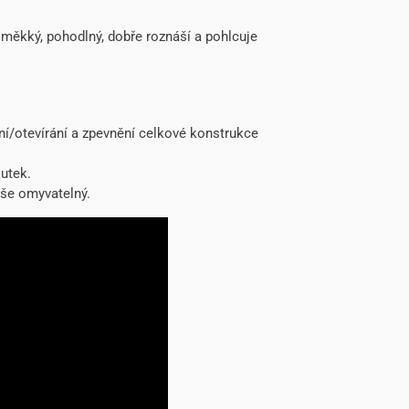
e měkký, pohodlný, dobře roznáší a pohlcuje
ní/otevírání a zpevnění celkové konstrukce
utek.
uše omyvatelný.