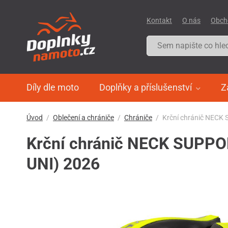
Kontakt
O nás
Obch
Díly dle moto
Doplňky a příslušenství
Z
Úvod
Oblečení a chrániče
Chrániče
Krční chránič NECK 
Krční chránič NECK SUPPOR
UNI) 2026