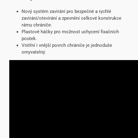
Nový systém zavírání pro bezpečné a rychlé
zavírání/otevírání a zpevnění celkové konstrukce
rámu chrániče.
Plastové háčky pro možnost uchycení fixačních
poutek.
Vnitřní i vnější povrch chrániče je jednoduše
omyvatelný.