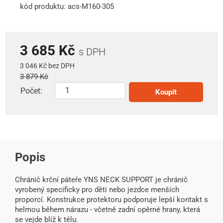
kód produktu: acs-M160-305
3 685 Kč
s DPH
3 046 Kč bez DPH
3 879 Kč
Počet:
Koupit
Popis
Chránič krční páteře YNS NECK SUPPORT je chránič
vyrobený specificky pro děti nebo jezdce menších
proporcí. Konstrukce protektoru podporuje lepší kontakt s
helmou během nárazu - včetně zadní opěrné hrany, která
se vejde blíž k tělu.