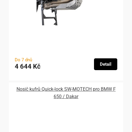
Do 7 dnů
Detail
4 644 Kč
Nosič kufrů Quick-lock SW-MOTECH pro BMW F
650 / Dakar