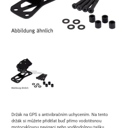
Držák na GPS s antivibračním uchycením. Na tento
držák si můžete přidělat buď přímo vodotěsnou
motocyklovou navigaci nebo voděodolnou tašku