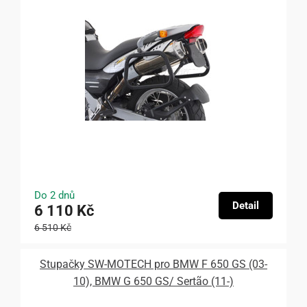
Do 2 dnů
Detail
6 110 Kč
6 510 Kč
Stupačky SW-MOTECH pro BMW F 650 GS (03-
10), BMW G 650 GS/ Sertão (11-)