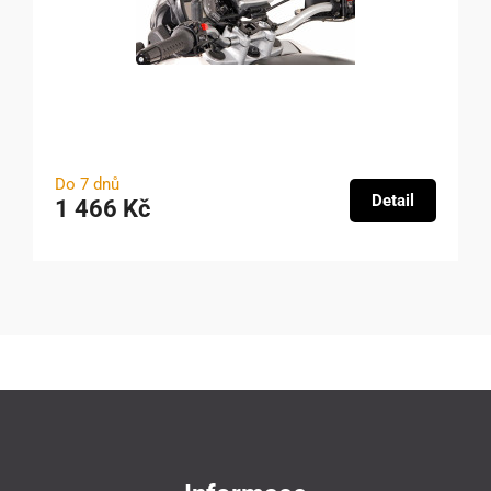
Do 7 dnů
Detail
1 466 Kč