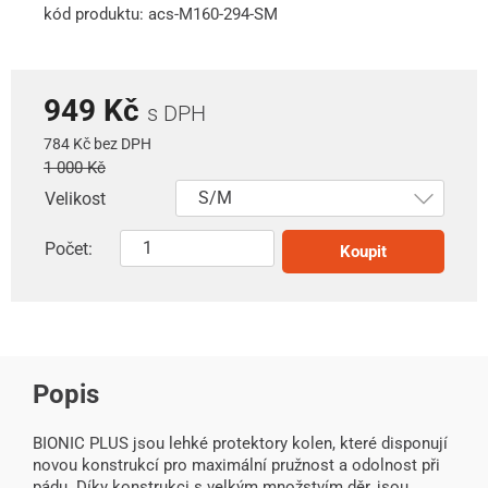
kód produktu: acs-M160-294-SM
949 Kč
s DPH
784 Kč bez DPH
1 000 Kč
Velikost
Počet:
Koupit
Popis
BIONIC PLUS jsou lehké protektory kolen, které disponují
novou konstrukcí pro maximální pružnost a odolnost při
pádu. Díky konstrukci s velkým množstvím děr, jsou