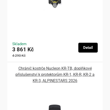
Skladem
Detail
3 861 Kč
4 290 Kč
Chránič kostrče Nucleon KR-TB, doplňkové
příslušenství k protektorům KR-1, KR-R, KR-2 a
KR-3, ALPINESTARS 2026