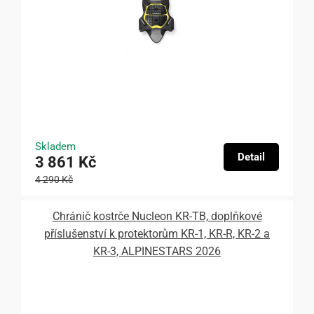
Skladem
Detail
3 861 Kč
4 290 Kč
Chránič kostrče Nucleon KR-TB, doplňkové
příslušenství k protektorům KR-1, KR-R, KR-2 a
KR-3, ALPINESTARS 2026