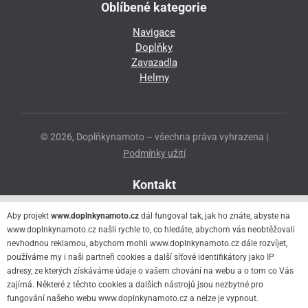
Oblíbené kategorie
Navigace
Doplňky
Zavazadla
Helmy
© 2026, Doplňkynamoto – všechna práva vyhrazena |
Podmínky užití
Kontakt
Přeloučská 86
Aby projekt
www.doplnkynamoto.cz
dál fungoval tak, jak ho znáte, abyste na
530 06 Pardubice - Staré Čivice
www.doplnkynamoto.cz našli rychle to, co hledáte, abychom vás neobtěžovali
nevhodnou reklamou, abychom mohli www.doplnkynamoto.cz dále rozvíjet,
776 056 073
používáme my i naši partneři cookies a další síťové identifikátory jako IP
motorider.rf@seznam.cz
adresy, ze kterých získáváme údaje o vašem chování na webu a o tom co Vás
zajímá. Některé z těchto cookies a dalších nástrojů jsou nezbytné pro
fungování našeho webu www.doplnkynamoto.cz a nelze je vypnout.