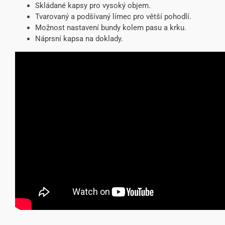
Skládané kapsy pro vysoký objem.
Tvarovaný a podšívaný límec pro větší pohodlí.
Možnost nastavení bundy kolem pasu a krku.
Náprsní kapsa na doklady.