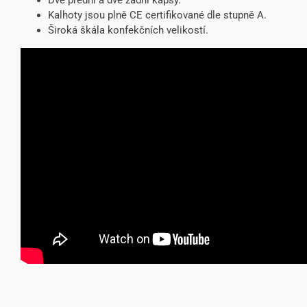
Dvě přední a dvě zadní kapsy.
Kalhoty jsou plně CE certifikované dle stupně A.
Široká škála konfekčních velikostí.