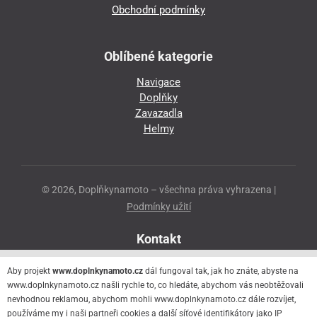
Obchodní podmínky
Oblíbené kategorie
Navigace
Doplňky
Zavazadla
Helmy
© 2026, Doplňkynamoto – všechna práva vyhrazena |
Podmínky užití
Kontakt
Přeloučská 86
Aby projekt
www.doplnkynamoto.cz
dál fungoval tak, jak ho znáte, abyste na
530 06 Pardubice - Staré Čivice
www.doplnkynamoto.cz našli rychle to, co hledáte, abychom vás neobtěžovali
nevhodnou reklamou, abychom mohli www.doplnkynamoto.cz dále rozvíjet,
776 056 073
používáme my i naši partneři cookies a další síťové identifikátory jako IP