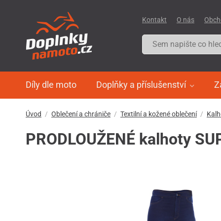
Kontakt
O nás
Obch
Díly dle moto
Doplňky a příslušenství
Z
Úvod
Oblečení a chrániče
Textilní a kožené oblečení
Kalh
PRODLOUŽENÉ kalhoty SUP