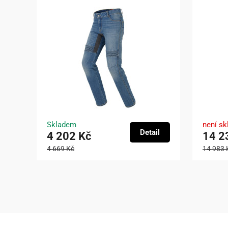
Skladem
není s
Detail
4 202 Kč
14 2
4 669 Kč
14 983 