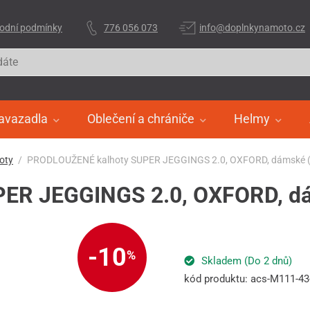
odní podmínky
776 056 073
info@doplnkynamoto.cz
avazadla
Oblečení a chrániče
Helmy
oty
PRODLOUŽENÉ kalhoty SUPER JEGGINGS 2.0, OXFORD, dámské (
ER JEGGINGS 2.0, OXFORD, dá
-10
%
Skladem (Do 2 dnů)
kód produktu: acs-M111-43