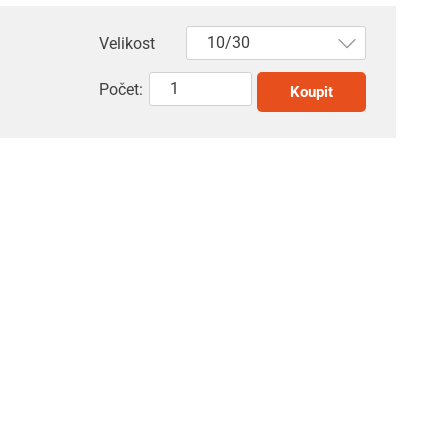
Velikost
Počet:
Koupit