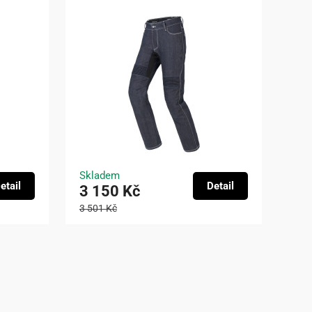
Skladem
etail
Detail
3 150 Kč
3 501 Kč