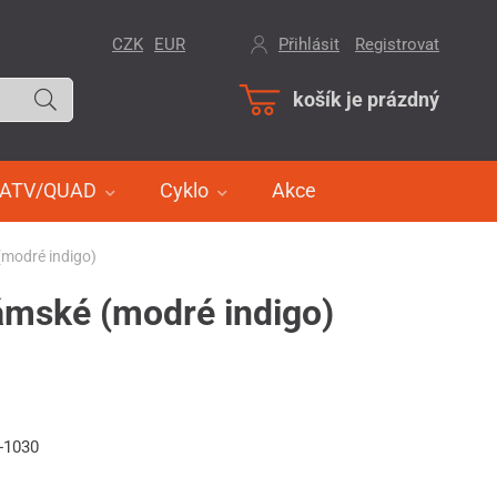
CZK
EUR
Přihlásit
/
Registrovat
košík je prázdný
ATV/QUAD
Cyklo
Akce
modré indigo)
mské (modré indigo)
-1030