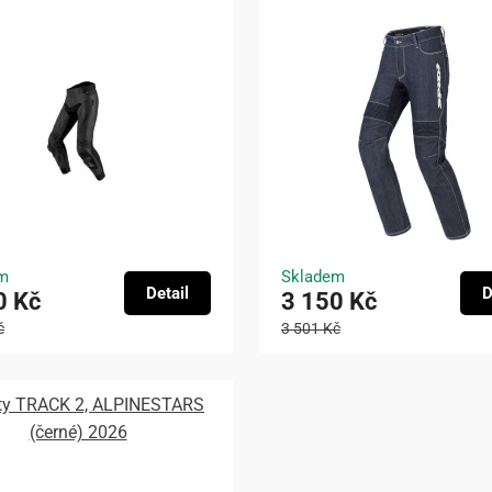
m
Skladem
Detail
D
0 Kč
3 150 Kč
č
3 501 Kč
ty TRACK 2, ALPINESTARS
(černé) 2026