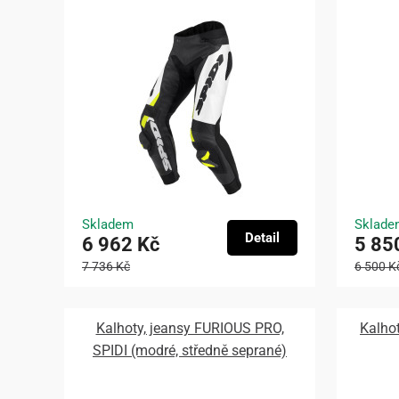
Skladem
Sklade
Detail
6 962 Kč
5 85
7 736 Kč
6 500 K
Kalhoty, jeansy FURIOUS PRO,
Kalho
SPIDI (modré, středně seprané)