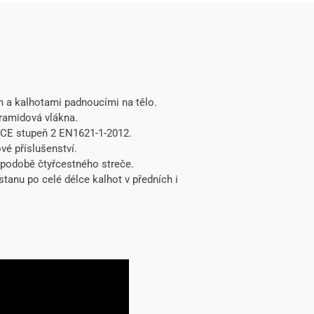
m a kalhotami padnoucími na tělo.
ramidová vlákna.
í CE stupeň 2 EN1621-1-2012.
vé příslušenství.
 podobě čtyřcestného streče.
stanu po celé délce kalhot v předních i