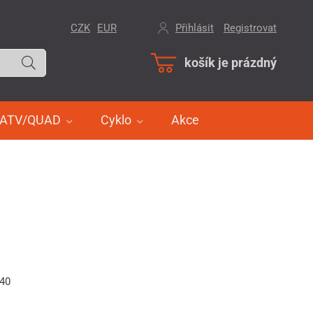
CZK
EUR
Přihlásit
/
Registrovat
košík je prázdný
ATV/QUAD
Cyklo
Akce
440