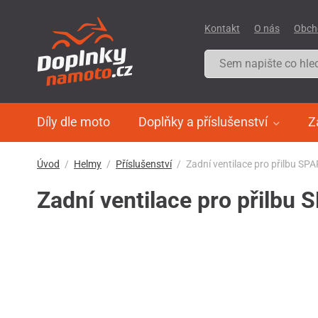
Kontakt
O nás
Obch
Díly dle moto
Doplňky a příslušenství
Z
Úvod
Helmy
Příslušenství
Zadní ventilace pro přilbu S
Zadní ventilace pro přilbu