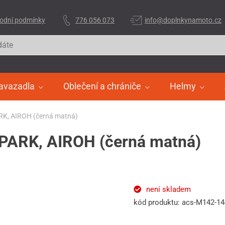
odní podmínky
776 056 073
info@doplnkynamoto.cz
avazadla
Oblečení a chrániče
Helmy
PARK, AIROH (černá matná)
 SPARK, AIROH (černá matná)
není skladem
kód produktu: acs-M142-1