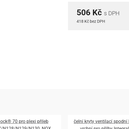
506 Kč
s DPH
418 Kč bez DPH
lock® 70 pro plexi přileb
čelní kryty ventilací spodní
7/N128/N129/N130, NOX
vrchní pro přilby Integral