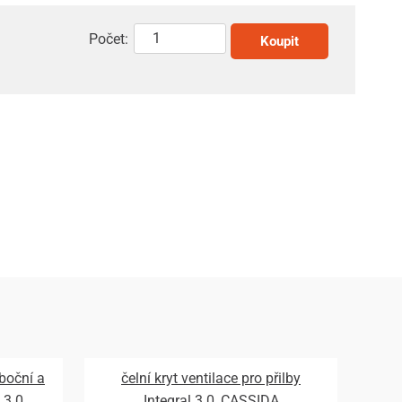
Počet:
Koupit
 boční a
čelní kryt ventilace pro přilby
 3.0,
Integral 3.0, CASSIDA