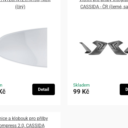
(čirý)
CASSIDA - ČR (černé, s
m
Skladem
Detail
D
Kč
99 Kč
nice a klobouk pro přilby
ompress 2.0, CASSIDA