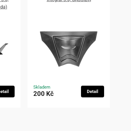
ada)
Skladem
etail
Detail
200 Kč