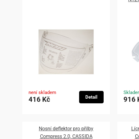
není skladem
Sklade
Detail
416 Kč
916 
Nosní deflektor pro přilby
Líc
Compress 2.0, CASSIDA
C