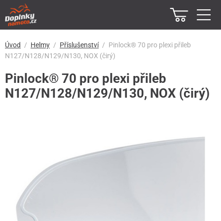
Úvod
Helmy
Příslušenství
Pinlock® 70 pro plexi přileb
N127/N128/N129/N130, NOX (čirý)
Pinlock® 70 pro plexi přileb
N127/N128/N129/N130, NOX (čirý)