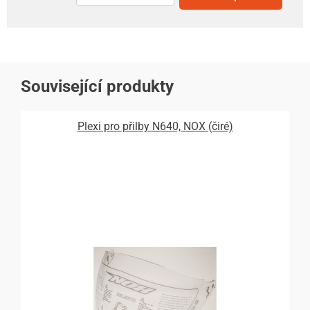
Související produkty
Plexi pro přilby N640, NOX (čiré)