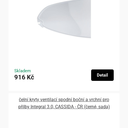
Skladem
Detail
916 Kč
čelní kryty ventilací spodní boční a vrchní pro
přilby Integral 3.0, CASSIDA - ČR (černé, sada)