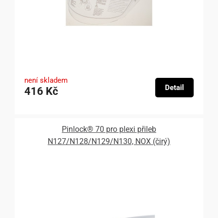
není skladem
Detail
416 Kč
Pinlock® 70 pro plexi přileb
N127/N128/N129/N130, NOX (čirý)