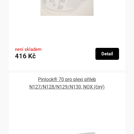
není skladem
Detail
416 Kč
Pinlock® 70 pro plexi přileb
N127/N128/N129/N130, NOX (čirý)