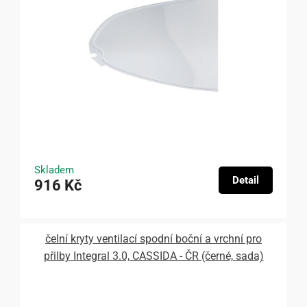
Skladem
Detail
916 Kč
čelní kryty ventilací spodní boční a vrchní pro
přilby Integral 3.0, CASSIDA - ČR (černé, sada)