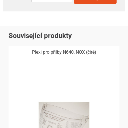
Související produkty
Plexi pro přilby N640, NOX (čiré)