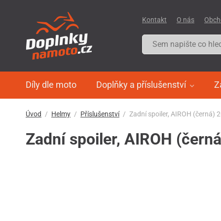
Kontakt
O nás
Obch
Díly dle moto
Doplňky a příslušenství
Z
Úvod
Helmy
Příslušenství
Zadní spoiler, AIROH (černá) 
Zadní spoiler, AIROH (čern