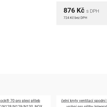
876 Kč
s DPH
724 Kč bez DPH
lock® 70 pro plexi přileb
čelní kryty ventilací spodní
7/N128/N129/N130, NOX
vrchní pro přilby Integral