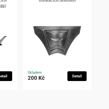
ada)
Skladem
etail
Detail
200 Kč