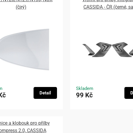
(čirý)
CASSIDA - ČR (černé, s
m
Skladem
Detail
D
Kč
99 Kč
nice a klobouk pro přilby
ompress 2.0, CASSIDA