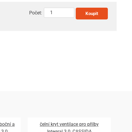
Počet:
Koupit
 boční a
čelní kryt ventilace pro přilby
 3.0,
Integral 3.0, CASSIDA