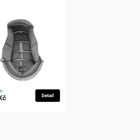
m
Detail
Kč