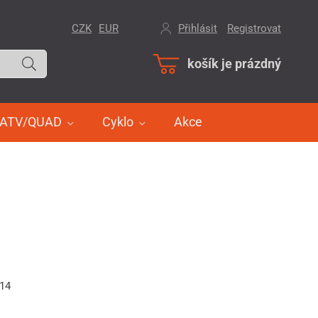
CZK
EUR
Přihlásit
/
Registrovat
košík je prázdný
ATV/QUAD
Cyklo
Akce
314