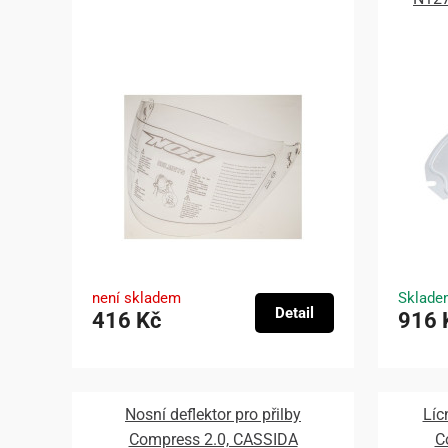
není skladem
Sklade
Detail
416 Kč
916 
Nosní deflektor pro přilby
Líc
Compress 2.0, CASSIDA
C