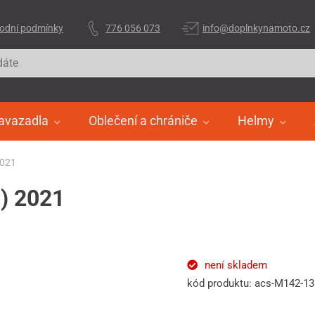
odní podmínky
776 056 073
info@doplnkynamoto.cz
avazadla
Oblečení a chrániče
Helmy
2021
á) 2021
není skladem
kód produktu: acs-M142-1