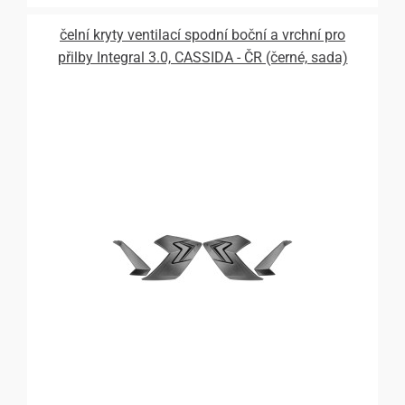
čelní kryty ventilací spodní boční a vrchní pro
přilby Integral 3.0, CASSIDA - ČR (černé, sada)