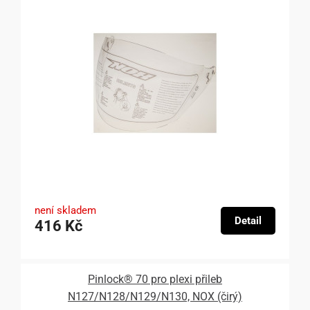
není skladem
Detail
416 Kč
Pinlock® 70 pro plexi přileb
N127/N128/N129/N130, NOX (čirý)