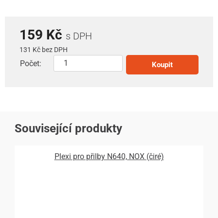
159 Kč
s DPH
131 Kč bez DPH
Počet:
Koupit
Související produkty
Plexi pro přilby N640, NOX (čiré)