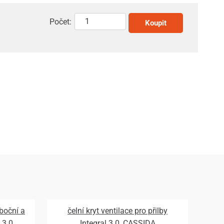
Počet:
Koupit
 boční a
čelní kryt ventilace pro přilby
 3.0,
Integral 3.0, CASSIDA