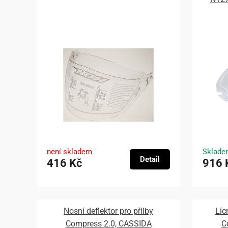
není skladem
Sklade
Detail
416 Kč
916 
Nosní deflektor pro přilby
Líc
Compress 2.0, CASSIDA
C