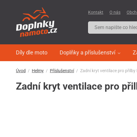
Kontakt
O nás
Obch
Díly dle moto
Doplňky a příslušenství
Z
Úvod
Helmy
Příslušenství
Zadní kryt ventilace pro přilb
Zadní kryt ventilace pro př