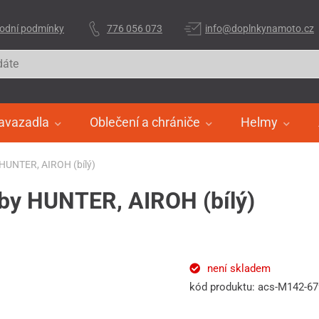
odní podmínky
776 056 073
info@doplnkynamoto.cz
avazadla
Oblečení a chrániče
Helmy
y HUNTER, AIROH (bílý)
ilby HUNTER, AIROH (bílý)
není skladem
kód produktu: acs-M142-6