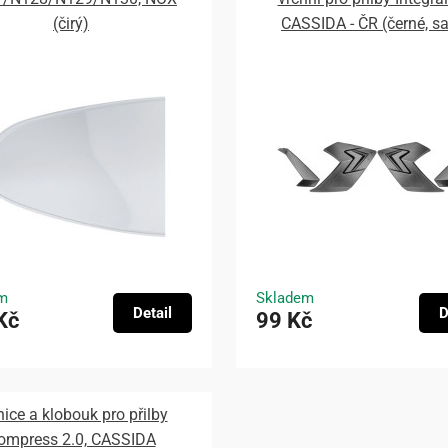
(čirý)
CASSIDA - ČR (černé, s
m
Skladem
Detail
D
Kč
99 Kč
nice a klobouk pro přilby
ompress 2.0, CASSIDA