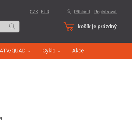
CZK
EUR
Přihlásit
/
Registrovat
košík je prázdný
ATV/QUAD
Cyklo
Akce
79