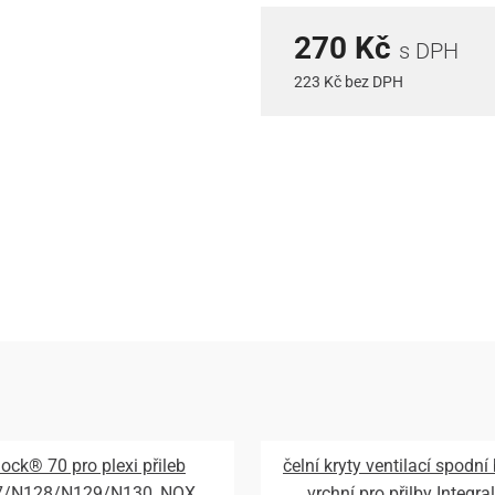
270 Kč
s DPH
223 Kč bez DPH
lock® 70 pro plexi přileb
čelní kryty ventilací spodní
7/N128/N129/N130, NOX
vrchní pro přilby Integral