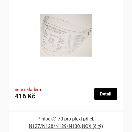
není skladem
Detail
416 Kč
Pinlock® 70 pro plexi přileb
N127/N128/N129/N130, NOX (čirý)