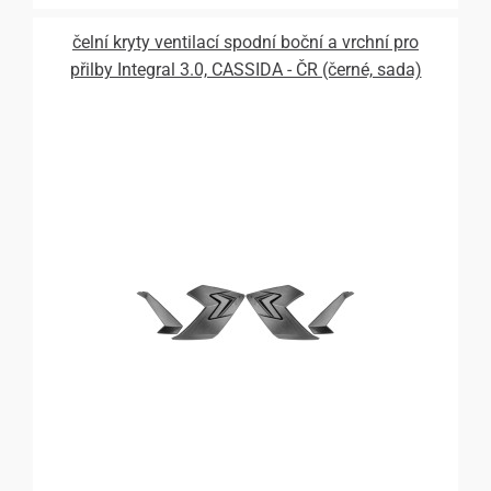
čelní kryty ventilací spodní boční a vrchní pro
přilby Integral 3.0, CASSIDA - ČR (černé, sada)