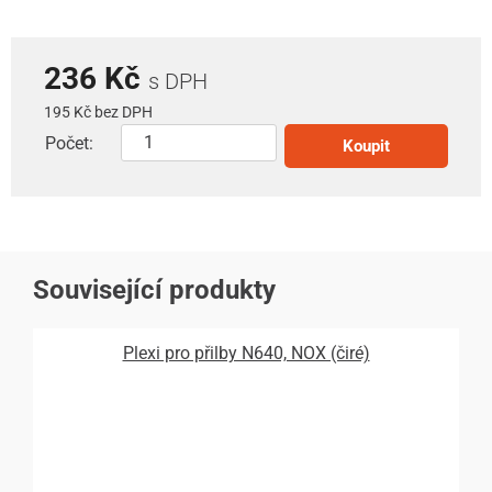
236 Kč
s DPH
195 Kč bez DPH
Počet:
Koupit
Související produkty
Plexi pro přilby N640, NOX (čiré)