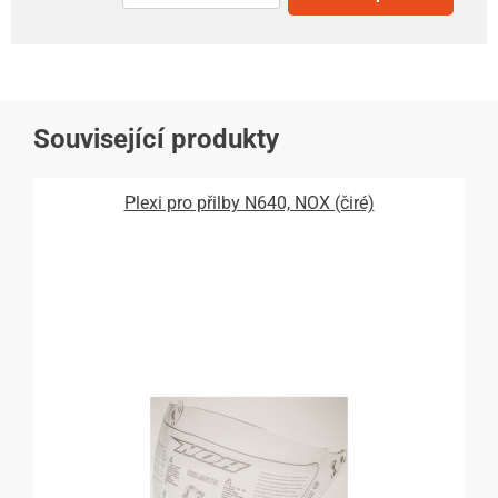
Související produkty
Plexi pro přilby N640, NOX (čiré)