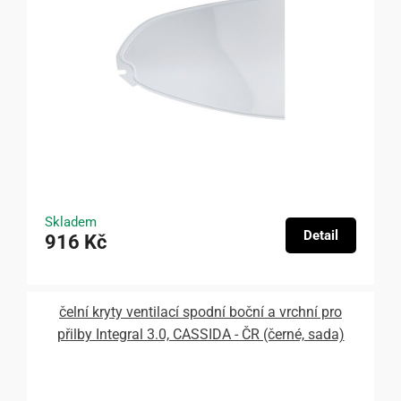
Skladem
Detail
916 Kč
čelní kryty ventilací spodní boční a vrchní pro
přilby Integral 3.0, CASSIDA - ČR (černé, sada)