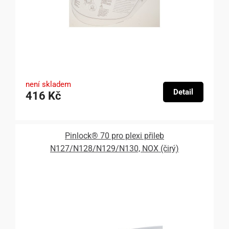
není skladem
Detail
416 Kč
Pinlock® 70 pro plexi přileb
N127/N128/N129/N130, NOX (čirý)