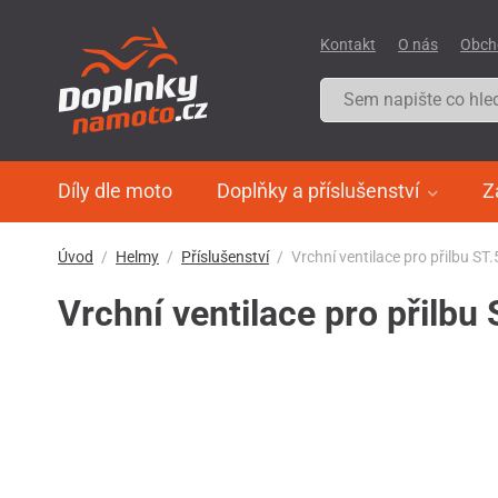
Kontakt
O nás
Obch
Díly dle moto
Doplňky a příslušenství
Z
Úvod
Helmy
Příslušenství
Vrchní ventilace pro přilbu ST
Vrchní ventilace pro přilbu