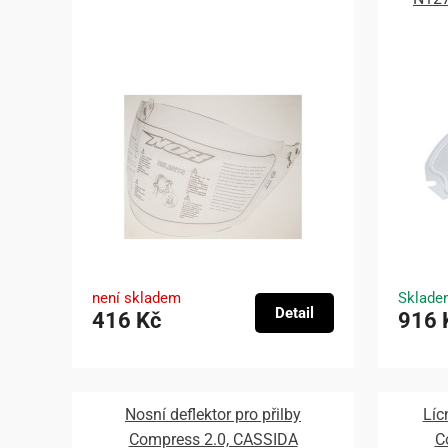
není skladem
Sklade
Detail
416 Kč
916 
Nosní deflektor pro přilby
Líc
Compress 2.0, CASSIDA
C