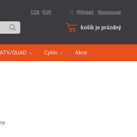
CZK
EUR
Přihlásit
/
Registrovat
košík je prázdný
ATV/QUAD
Cyklo
Akce
419