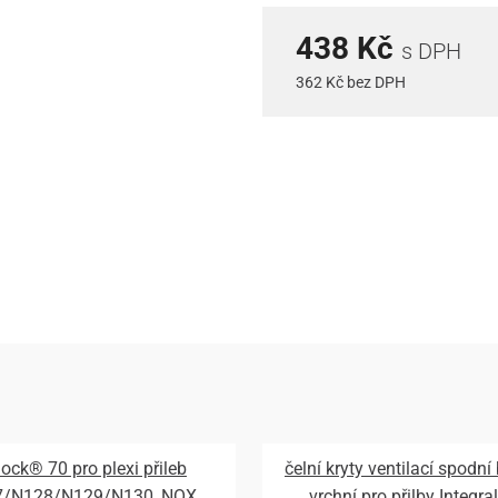
438 Kč
s DPH
362 Kč bez DPH
lock® 70 pro plexi přileb
čelní kryty ventilací spodní
7/N128/N129/N130, NOX
vrchní pro přilby Integral