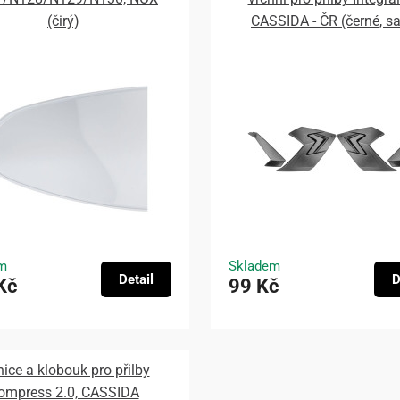
(čirý)
CASSIDA - ČR (černé, s
m
Skladem
Detail
D
Kč
99 Kč
nice a klobouk pro přilby
ompress 2.0, CASSIDA