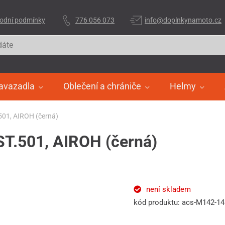
odní podmínky
776 056 073
info@doplnkynamoto.cz
avazadla
Oblečení a chrániče
Helmy
.501, AIROH (černá)
 ST.501, AIROH (černá)
není skladem
kód produktu: acs-M142-1