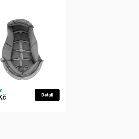
m
Detail
Kč