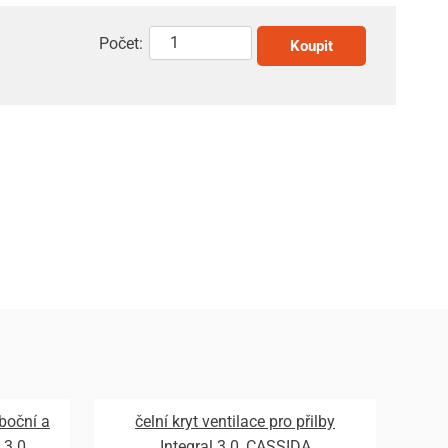
Počet:
Koupit
 boční a
čelní kryt ventilace pro přilby
 3.0,
Integral 3.0, CASSIDA