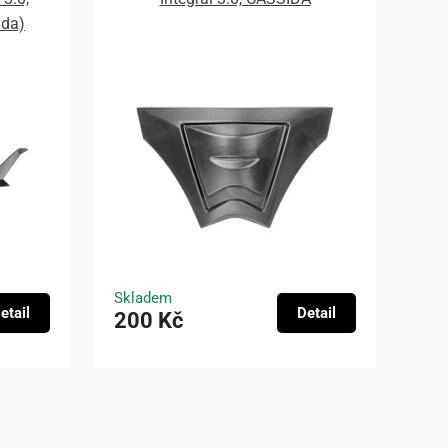
ada)
Skladem
etail
Detail
200 Kč