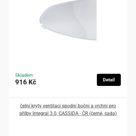
Skladem
Detail
916 Kč
čelní kryty ventilací spodní boční a vrchní pro
přilby Integral 3.0, CASSIDA - ČR (černé, sada)