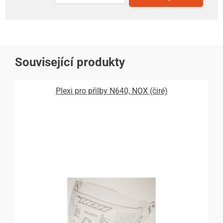
Související produkty
Plexi pro přilby N640, NOX (čiré)