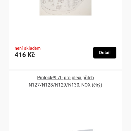
není skladem
Detail
416 Kč
Pinlock® 70 pro plexi přileb
N127/N128/N129/N130, NOX (čirý)