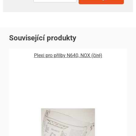
Související produkty
Plexi pro přilby N640, NOX (čiré)