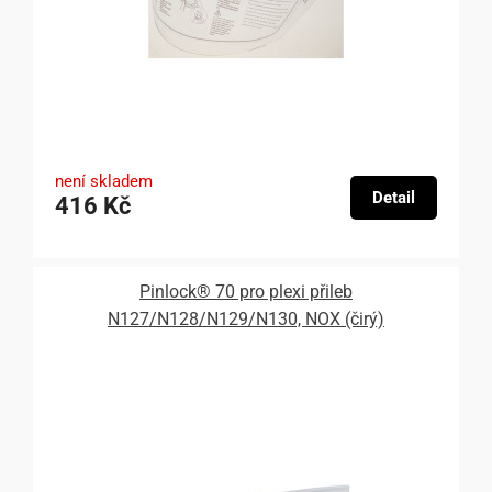
není skladem
Detail
416 Kč
Pinlock® 70 pro plexi přileb
N127/N128/N129/N130, NOX (čirý)