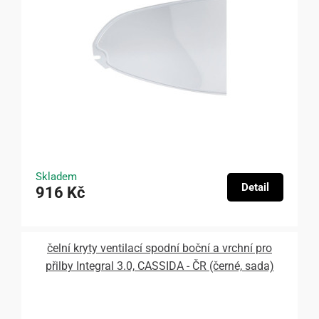
Skladem
Detail
916 Kč
čelní kryty ventilací spodní boční a vrchní pro
přilby Integral 3.0, CASSIDA - ČR (černé, sada)