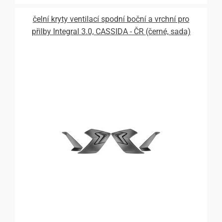
čelní kryty ventilací spodní boční a vrchní pro
přilby Integral 3.0, CASSIDA - ČR (černé, sada)