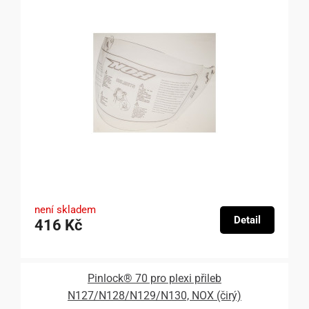
není skladem
Detail
416 Kč
Pinlock® 70 pro plexi přileb
N127/N128/N129/N130, NOX (čirý)