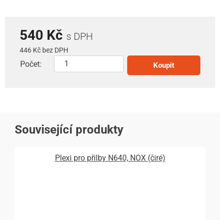
540 Kč
s DPH
446 Kč bez DPH
Počet:
Koupit
Související produkty
Plexi pro přilby N640, NOX (čiré)