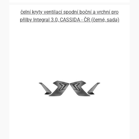
čelní kryty ventilací spodní boční a vrchní pro
přilby Integral 3.0, CASSIDA - ČR (černé, sada)