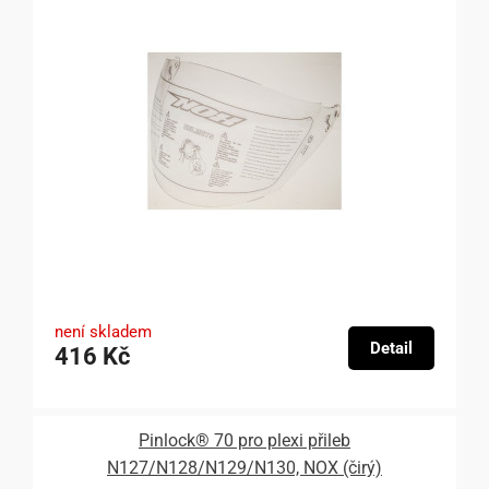
není skladem
Detail
416 Kč
Pinlock® 70 pro plexi přileb
N127/N128/N129/N130, NOX (čirý)