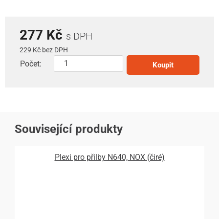
277 Kč
s DPH
229 Kč bez DPH
Počet:
Koupit
Související produkty
Plexi pro přilby N640, NOX (čiré)