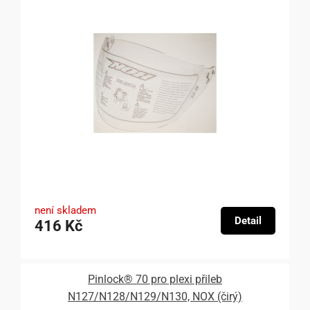
není skladem
Detail
416 Kč
Pinlock® 70 pro plexi přileb
N127/N128/N129/N130, NOX (čirý)