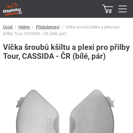
Úvod
Helmy
Příslušenství
Víčka šroubů kšiltu a plexi pro
přilby Tour, CASSIDA - ČR (bílé, pár)
Víčka šroubů kšiltu a plexi pro přilby
Tour, CASSIDA - ČR (bílé, pár)