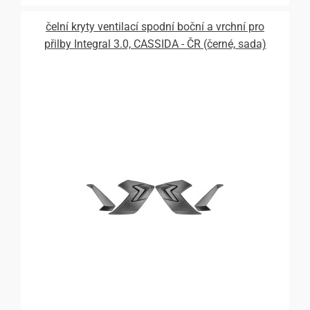
čelní kryty ventilací spodní boční a vrchní pro
přilby Integral 3.0, CASSIDA - ČR (černé, sada)