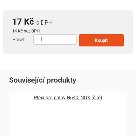
17 Kč
s DPH
14 Kč bez DPH
Počet:
Koupit
Související produkty
Plexi pro přilby N640, NOX (čiré)