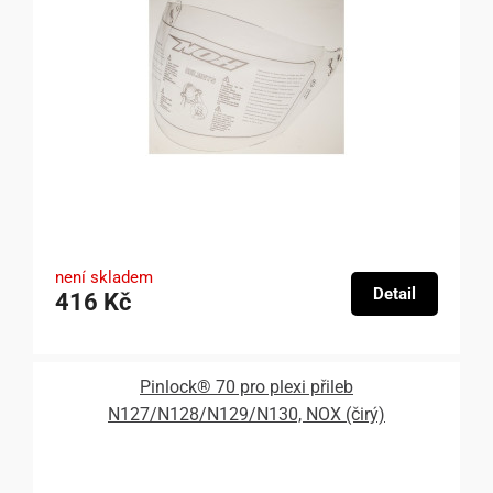
není skladem
Detail
416 Kč
Pinlock® 70 pro plexi přileb
N127/N128/N129/N130, NOX (čirý)