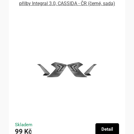
přilby Integral 3.0, CASSIDA - ČR (černé, sada)
Skladem
Detail
99 Kč