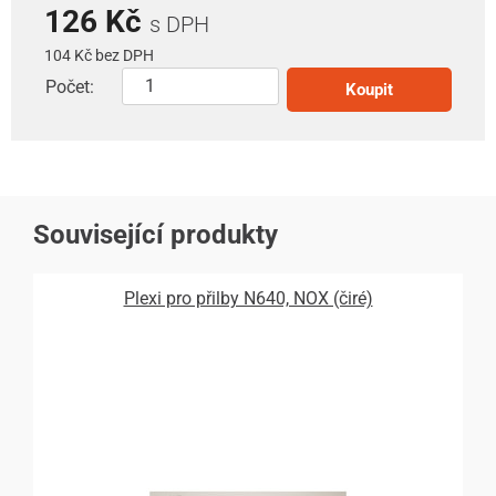
126 Kč
s DPH
104 Kč bez DPH
Počet:
Koupit
Související produkty
Plexi pro přilby N640, NOX (čiré)