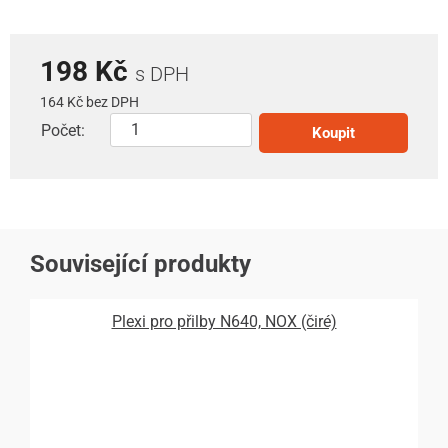
198 Kč
s DPH
164 Kč bez DPH
Počet:
Koupit
Související produkty
Plexi pro přilby N640, NOX (čiré)