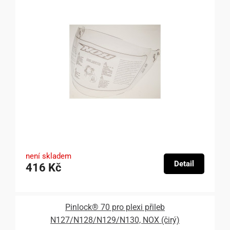
není skladem
Detail
416 Kč
Pinlock® 70 pro plexi přileb
N127/N128/N129/N130, NOX (čirý)