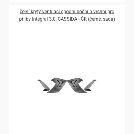
čelní kryty ventilací spodní boční a vrchní pro
přilby Integral 3.0, CASSIDA - ČR (černé, sada)